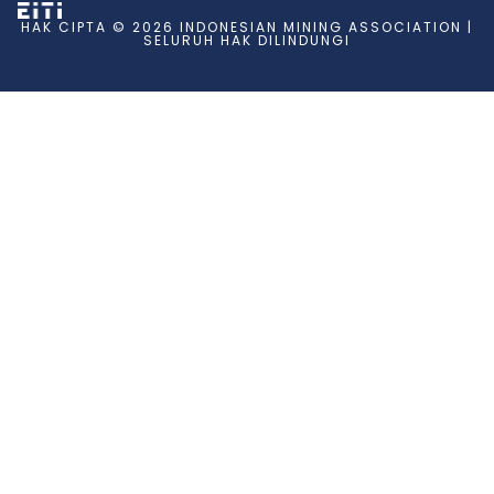
HAK CIPTA © 2026 INDONESIAN MINING ASSOCIATION |
SELURUH HAK DILINDUNGI