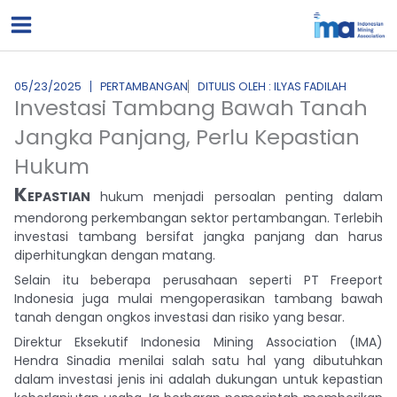
Lewati
ke
konten
05/23/2025
PERTAMBANGAN
DITULIS OLEH : ILYAS FADILAH
Investasi Tambang Bawah Tanah
Jangka Panjang, Perlu Kepastian
Hukum
K
EPASTIAN
hukum menjadi persoalan penting dalam
mendorong perkembangan sektor pertambangan. Terlebih
investasi tambang bersifat jangka panjang dan harus
diperhitungkan dengan matang.
Selain itu beberapa perusahaan seperti PT Freeport
Indonesia juga mulai mengoperasikan tambang bawah
tanah dengan ongkos investasi dan risiko yang besar.
Direktur Eksekutif Indonesia Mining Association (IMA)
Hendra Sinadia menilai salah satu hal yang dibutuhkan
dalam investasi jenis ini adalah dukungan untuk kepastian