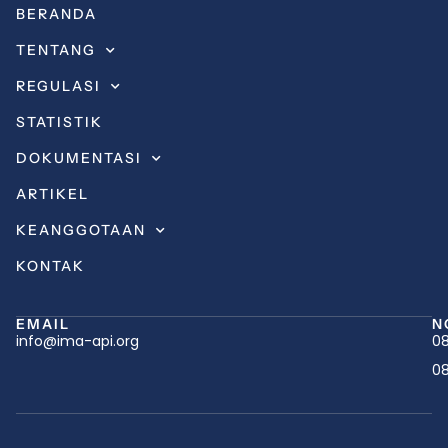
BERANDA
TENTANG
REGULASI
STATISTIK
DOKUMENTASI
ARTIKEL
KEANGGOTAAN
KONTAK
EMAIL
N
info@ima-api.org
08
08