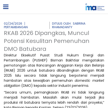
Lewati
ke
konten
02/24/2026
DITULIS OLEH : SABRINA
PERTAMBANGAN
RHAMADANTY
RKAB 2026 Dipangkas, Muncul
Potensi Kesulitan Pemenuhan
DMO Batubara
Direktur Eksekutif Pusat Studi Hukum Energi dan
Pertambangan (PUSHEP) Bisman Bakhtiar mengatakan
pemotongan atas Rancangan Anggaran Kerja dan Belanja
(RKAB) 2026 untuk batubara dibandingkan dengan RKAB
2025 lalu secara tidak langsung berpotensi menjadi
hambatan atas kewajiban pemenuhan
domestic market
obligation
(DMO) kepada sektor industri penerima.
“Secara umum, pemangkasan RKAB ini tidak langsung
menjadi hambatan. Masalah akan mulai terjadi jika
produksi riil batubara ternyata lebih rendah dari proyeksi,”
kata Bisman kepada Kontan, Selasa (23/02/2026).