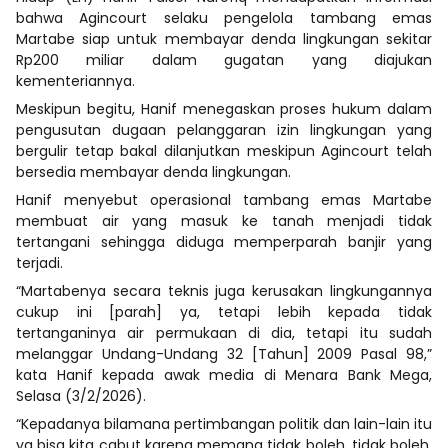
bahwa Agincourt selaku pengelola tambang emas
Martabe siap untuk membayar denda lingkungan sekitar
Rp200 miliar dalam gugatan yang diajukan
kementeriannya.
Meskipun begitu, Hanif menegaskan proses hukum dalam
pengusutan dugaan pelanggaran izin lingkungan yang
bergulir tetap bakal dilanjutkan meskipun Agincourt telah
bersedia membayar denda lingkungan.
Hanif menyebut operasional tambang emas Martabe
membuat air yang masuk ke tanah menjadi tidak
tertangani sehingga diduga memperparah banjir yang
terjadi.
“Martabenya secara teknis juga kerusakan lingkungannya
cukup ini [parah] ya, tetapi lebih kepada tidak
tertanganinya air permukaan di dia, tetapi itu sudah
melanggar Undang-Undang 32 [Tahun] 2009 Pasal 98,”
kata Hanif kepada awak media di Menara Bank Mega,
Selasa (3/2/2026).
“Kepadanya bilamana pertimbangan politik dan lain-lain itu
ya bisa kita cabut karena memang tidak boleh, tidak boleh.