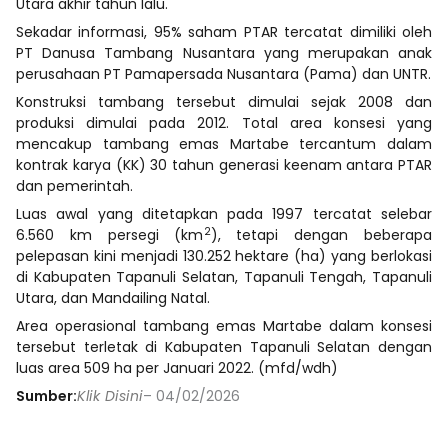
Utara akhir tahun lalu.
Sekadar informasi, 95% saham PTAR tercatat dimiliki oleh
PT Danusa Tambang Nusantara yang merupakan anak
perusahaan PT Pamapersada Nusantara (Pama) dan UNTR.
Konstruksi tambang tersebut dimulai sejak 2008 dan
produksi dimulai pada 2012. Total area konsesi yang
mencakup tambang emas Martabe tercantum dalam
kontrak karya (KK) 30 tahun generasi keenam antara PTAR
dan pemerintah.
Luas awal yang ditetapkan pada 1997 tercatat selebar
2
6.560 km persegi (km
), tetapi dengan beberapa
pelepasan kini menjadi 130.252 hektare (ha) yang berlokasi
di Kabupaten Tapanuli Selatan, Tapanuli Tengah, Tapanuli
Utara, dan Mandailing Natal.
Area operasional tambang emas Martabe dalam konsesi
tersebut terletak di Kabupaten Tapanuli Selatan dengan
luas area 509 ha per Januari 2022. (mfd/wdh)
Sumber:
Klik Disini
– 04/02/2026