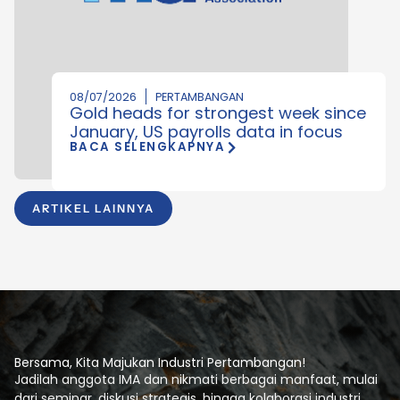
08/07/2026
PERTAMBANGAN
Gold heads for strongest week since
January, US payrolls data in focus
BACA SELENGKAPNYA
ARTIKEL LAINNYA
Bersama, Kita Majukan Industri Pertambangan!
Jadilah anggota IMA dan nikmati berbagai manfaat, mulai
dari seminar, diskusi strategis, hingga kolaborasi industri.