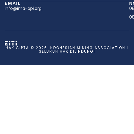
EMAIL
N
info@ima-api.org
08
08
HAK CIPTA © 2026 INDONESIAN MINING ASSOCIATION |
SELURUH HAK DILINDUNGI