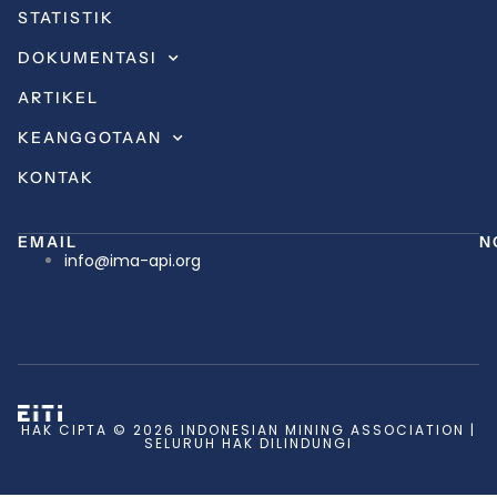
STATISTIK
DOKUMENTASI
ARTIKEL
KEANGGOTAAN
KONTAK
EMAIL
N
info@ima-api.org
HAK CIPTA © 2026 INDONESIAN MINING ASSOCIATION |
SELURUH HAK DILINDUNGI