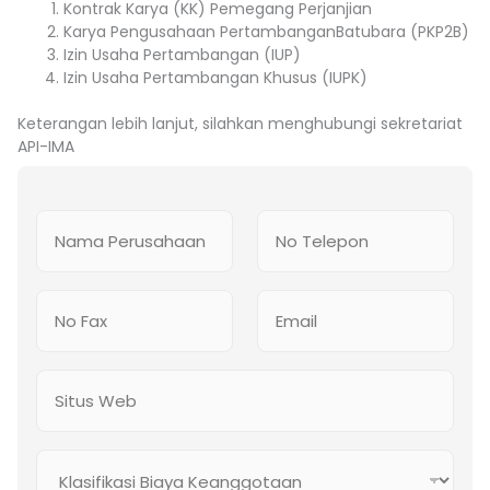
Kontrak Karya (KK) Pemegang Perjanjian
Karya Pengusahaan PertambanganBatubara (PKP2B)
Izin Usaha Pertambangan (IUP)
Izin Usaha Pertambangan Khusus (IUPK)
Keterangan lebih lanjut, silahkan menghubungi sekretariat
API-IMA
N
N
a
o
m
T
a
e
N
E
P
l
o
m
e
e
F
a
r
p
a
i
u
o
S
x
l
s
n
i
*
a
t
h
u
a
K
N
s
a
l
o
W
n