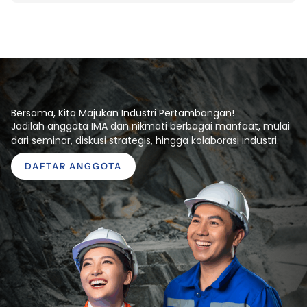
d
n
t
a
e
n
r
J
n
a
b
a
a
t
t
i
a
Bersama, Kita Majukan Industri Pertambangan!
v
n
Jadilah anggota IMA dan nikmati berbagai manfaat, mulai
e
dari seminar, diskusi strategis, hingga kolaborasi industri.
:
DAFTAR ANGGOTA