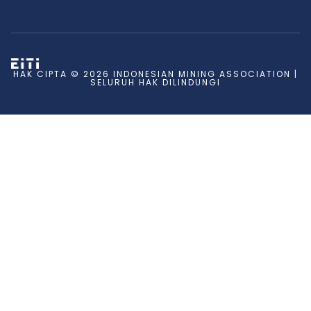
HAK CIPTA © 2026 INDONESIAN MINING ASSOCIATION |
SELURUH HAK DILINDUNGI