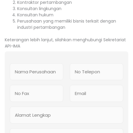
Kontraktor pertambangan
Konsultan lingkungan
Konsultan hukum
Perusahaan yang memiliki bisnis terkait dengan
industri pertambangan
Keterangan lebih lanjut, silahkan menghubungi Sekretariat
API-IMA
P
N
e
o
n
T
d
e
N
E
a
l
o
m
p
e
F
a
a
p
a
i
t
o
A
x
l
a
n
l
*
n
a
J
m
u
S
a