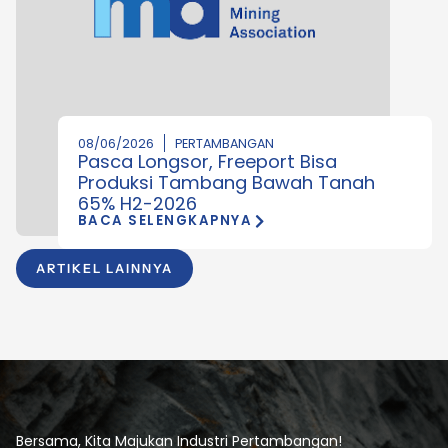
08/06/2026
PERTAMBANGAN
Pasca Longsor, Freeport Bisa
Produksi Tambang Bawah Tanah
65% H2-2026
BACA SELENGKAPNYA
ARTIKEL LAINNYA
Bersama, Kita Majukan Industri Pertambangan!