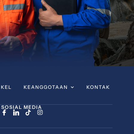
IKEL
KEANGGOTAAN
KONTAK
SOSIAL MEDIA
I
n
s
t