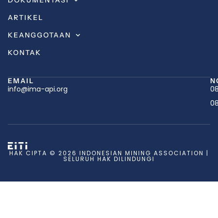
DOKUMENTASI
ARTIKEL
KEANGGOTAAN
KONTAK
EMAIL
N
info@ima-api.org
08
08
HAK CIPTA © 2026 INDONESIAN MINING ASSOCIATION |
SELURUH HAK DILINDUNGI