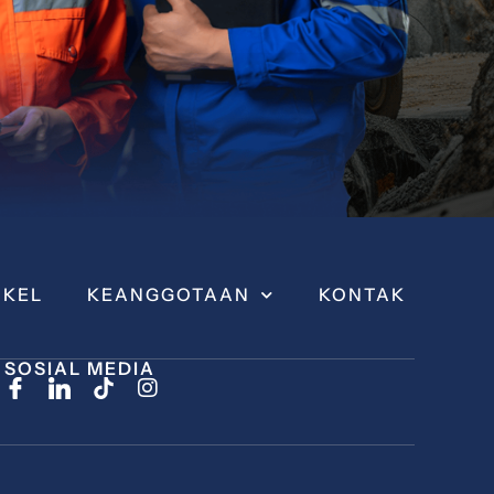
IKEL
KEANGGOTAAN
KONTAK
SOSIAL MEDIA
I
n
s
t
a