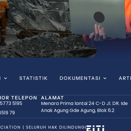
I
STATISTIK
DOKUMENTASI
ART
OR TELEPON
ALAMAT
 5773 5195
Menara Prima lantai 24 C-D Jl. DR. Ide
Anak Agung Gde Agung, Blok 6.2
8519 79
CIATION | SELURUH HAK DILINDUNGI