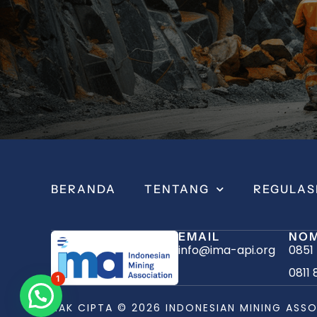
BERANDA
TENTANG
REGULAS
EMAIL
NOM
info@ima-api.org
0851
0811 
1
Butuh Bantuan?
HAK CIPTA © 2026 INDONESIAN MINING ASSO