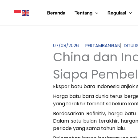
Lewati
ke
Beranda
Tentang
Regulasi
konten
07/08/2026
PERTAMBANGAN
DITUL
China dan Ind
Siapa Pembel
Ekspor batu bara Indonesia anjlok 
Harga batu bara dunia terus berg
yang terakhir terlihat sebelum ko
Berdasarkan Refinitiv, harga batu
Dalam satu bulan terakhir, hargany
periode yang sama tahun lalu.