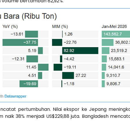
an volume bertambah 82,92%.
encatat pertumbuhan. Nilai ekspor ke Jepang meningk
 naik 38% menjadi US$229,88 juta. Bangladesh mencatat