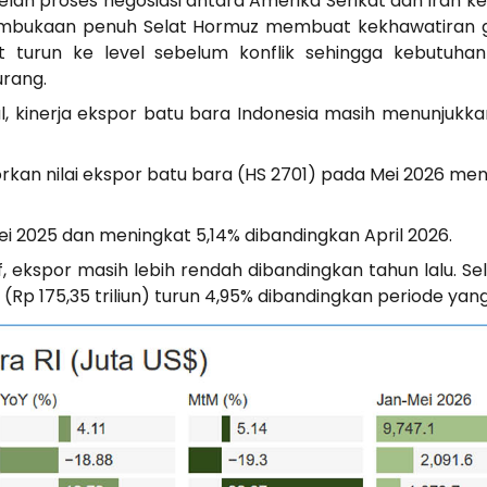
h proses negosiasi antara Amerika Serikat dan Iran kemb
mbukaan penuh Selat Hormuz membuat kekhawatiran 
turun ke level sebelum konflik sehingga kebutuhan 
rang.
, kinerja ekspor batu bara Indonesia masih menunjukka
rkan nilai ekspor batu bara (HS 2701) pada Mei 2026 menc
Mei 2025 dan meningkat 5,14% dibandingkan April 2026.
if, ekspor masih lebih rendah dibandingkan tahun lalu. Se
 (Rp 175,35 triliun) turun 4,95% dibandingkan periode y