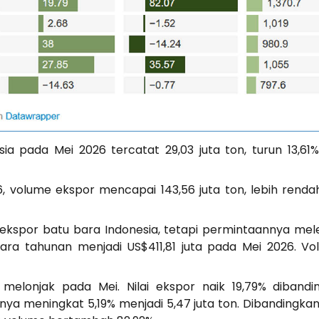
a pada Mei 2026 tercatat 29,03 juta ton, turun 13,61
6, volume ekspor mencapai 143,56 juta ton, lebih renda
 ekspor batu bara Indonesia, tetapi permintaannya mel
cara tahunan menjadi US$411,81 juta pada Mei 2026. 
 melonjak pada Mei. Nilai ekspor naik 19,79% diban
a meningkat 5,19% menjadi 5,47 juta ton. Dibandingkan Ap