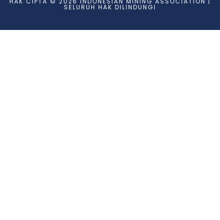
HAK CIPTA © 2026 INDONESIAN MINING ASSOCIATION |
SELURUH HAK DILINDUNGI