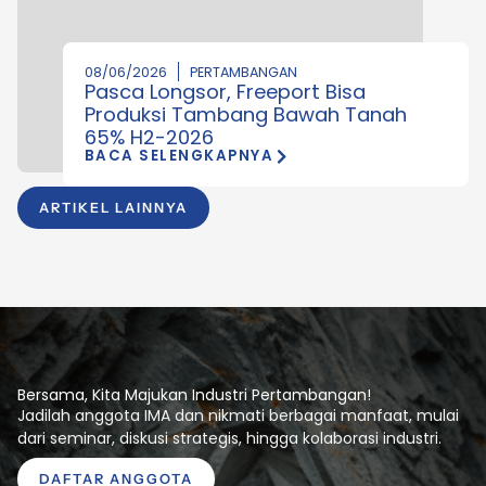
08/06/2026
PERTAMBANGAN
Pasca Longsor, Freeport Bisa
Produksi Tambang Bawah Tanah
65% H2-2026
BACA SELENGKAPNYA
ARTIKEL LAINNYA
Bersama, Kita Majukan Industri Pertambangan!
Jadilah anggota IMA dan nikmati berbagai manfaat, mulai
dari seminar, diskusi strategis, hingga kolaborasi industri.
DAFTAR ANGGOTA