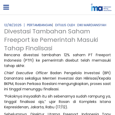
Lewati
ke
konten
12/18/2025
PERTAMBANGAN
DITULIS OLEH : DIKI MARDIANSYAH
Divestasi Tambahan Saham
Freeport ke Pemerintah Masuki
Tahap Finalisasi
Rencana divestasi tambahan 12% saham PT Freeport
Indonesia (PTFI) ke pemerintah disebut telah memasuki
tahap akhir.
Chief Executive Officer
Badan Pengelola Investasi (BPI)
Danantara sekaligus Menteri Investasi dan Hilirisasi/Kepala
BKPM, Rosan Perkasa Roeslani mengungkapkan, proses saat
ini tinggal menunggu finalisasi.
“Pokoknya insyaallah itu sih sebenarnya sudah rampung ya,
tinggal finalisasi aja,” ujar Rosan di Kompleks Istana
Kepresidenan, Jakarta, Rabu (17/12).
Sebelumnya, Direktur Utama Freeport Indonesia Tony