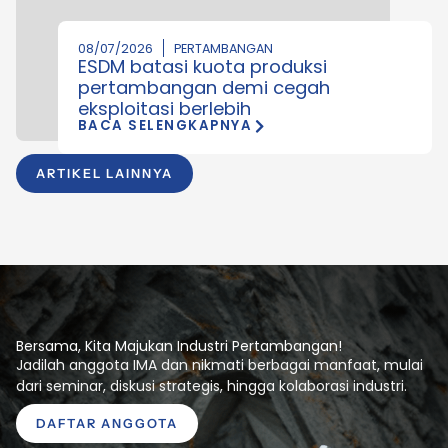
08/07/2026
PERTAMBANGAN
ESDM batasi kuota produksi
pertambangan demi cegah
eksploitasi berlebih
BACA SELENGKAPNYA
ARTIKEL LAINNYA
Bersama, Kita Majukan Industri Pertambangan!
Jadilah anggota IMA dan nikmati berbagai manfaat, mulai
dari seminar, diskusi strategis, hingga kolaborasi industri.
DAFTAR ANGGOTA