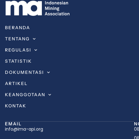
BERANDA
TENTANG
REGULASI
STATISTIK
DOKUMENTASI
ARTIKEL
KEANGGOTAAN
KONTAK
EMAIL
N
info@ima-api.org
08
08