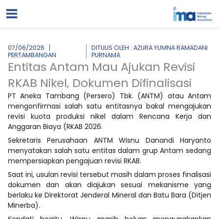
Lewati
ke
konten
07/06/2026
DITULIS OLEH : AZURA YUMNA RAMADANI
PERTAMBANGAN
PURNAMA
Entitas Antam Mau Ajukan Revisi
RKAB Nikel, Dokumen Difinalisasi
PT Aneka Tambang (Persero) Tbk. (ANTM) atau Antam
mengonfirmasi salah satu entitasnya bakal mengajukan
revisi kuota produksi nikel dalam Rencana Kerja dan
Anggaran Biaya (RKAB 2026.
Sekretaris Perusahaan ANTM Wisnu Danandi Haryanto
menyatakan salah satu entitas dalam grup Antam sedang
mempersiapkan pengajuan revisi RKAB.
Saat ini, usulan revisi tersebut masih dalam proses finalisasi
dokumen dan akan diajukan sesuai mekanisme yang
berlaku ke Direktorat Jenderal Mineral dan Batu Bara (Ditjen
Minerba).
Kendati begitu, Wisnu masih belum mengungkapkan