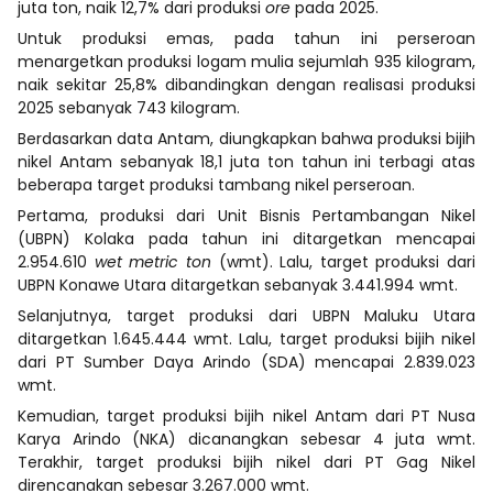
juta ton, naik 12,7% dari produksi
ore
pada 2025.
Untuk produksi emas, pada tahun ini perseroan
menargetkan produksi logam mulia sejumlah 935 kilogram,
naik sekitar 25,8% dibandingkan dengan realisasi produksi
2025 sebanyak 743 kilogram.
Berdasarkan data Antam, diungkapkan bahwa produksi bijih
nikel Antam sebanyak 18,1 juta ton tahun ini terbagi atas
beberapa target produksi tambang nikel perseroan.
Pertama, produksi dari Unit Bisnis Pertambangan Nikel
(UBPN) Kolaka pada tahun ini ditargetkan mencapai
2.954.610
wet metric ton
(wmt). Lalu, target produksi dari
UBPN Konawe Utara ditargetkan sebanyak 3.441.994 wmt.
Selanjutnya, target produksi dari UBPN Maluku Utara
ditargetkan 1.645.444 wmt. Lalu, target produksi bijih nikel
dari PT Sumber Daya Arindo (SDA) mencapai 2.839.023
wmt.
Kemudian, target produksi bijih nikel Antam dari PT Nusa
Karya Arindo (NKA) dicanangkan sebesar 4 juta wmt.
Terakhir, target produksi bijih nikel dari PT Gag Nikel
direncanakan sebesar 3.267.000 wmt.