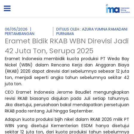
Lewati
ke
konten
06/05/2026
DITULIS OLEH : AZURA YUMNA RAMADANI
PERTAMBANGAN
PURNAMA
Eramet Bidik RKAB WBN Direvisi Jadi
42 Juta Ton, Serupa 2025
Eramet Indonesia membidik kuota produksi PT Weda Bay
Nickel (WBN) dalam Rencana Kerja dan Anggaran Biaya
(RKAB) 2026 dapat direvisi dari sebelumnya sebesar 12 juta
ton, menjadi seperti angka tahun sebelumnya sekitar 42
juta ton.
CEO Eramet Indonesia Jerome Baudlet mengungkapkan
revisi RKAB biasanya diajukan pada Juli setiap tahunnya.
Jika disetujui, perusahaan bakal mendapatkan persetujuan
RKAB pada rentang Juli hingga September.
Adapun kuota produksi bijih nikel dalam RKAB 2026 milik PT
WBN yang disetujui Kementerian ESDM hanya disetujui
sekitar 12 juta ton, dari kuota produksi tahun sebelumnya