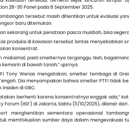
i kawasan tersebut terhenti sejak luncuran lumpur bi
ion 28-30 Panel pada 8 September 2025.
tambangan tersebut masih dihentikan untuk evaluasi yan
longsor baru ditemukan.
an sekarang untuk penataan pasca musibah, bisa segera se
tas produksi di kawasan tersebut lantas menyebabkan sme
okan konsentrat.
m maksimal, pasti smelternya terganggu. Nah, bagaiman
n kemarin di bawah tanah,” ujarnya.
TFI Tony Wenas mengatakan, smelter tembaga di Gresi
Tengah. Dia menyampaikan bahwa smelter PTFI tidak b
insiden di GBC.
atakan berhenti karena konsentratnya enggak ada,” kata
ty Forum (IISF) di Jakarta, Sabtu (11/10/2025), dilansir dar
port menghentikan sementara operasional tambangn
ntuk memfokuskan sumber daya dalam mengevakuasi tuj