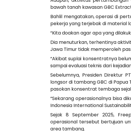
Adapun, aktivitas pertambangan d
bawah tanah kawasan GBC Extract
Bahlil mengatakan, operasi di per
pekerja yang terjebak di material 
“Kita doakan agar apa yang dilakuk
Dia menuturkan, terhentinya aktivi
Jawa Timur tidak memperoleh pas
“Akibat suplai konsentratnya belu
sampai evaluasi teknis dari kejadia
Sebelumnya, Presiden Direktur P
longsor di tambang GBC di Papua 
pasokan konsentrat tembaga sejak 
“Sekarang operasionalnya bisa dik
Indonesia International Sustainabili
Sejak 8 September 2025, Free
operasional tersebut bertujuan u
area tambang.