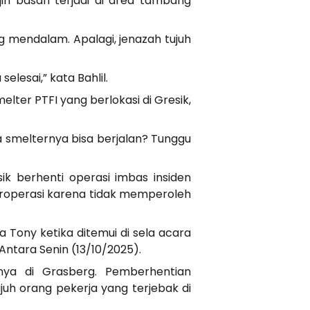
jih basah terjadi di area tambang
g mendalam. Apalagi, jenazah tujuh
lesai,” kata Bahlil.
lter PTFI yang berlokasi di Gresik,
a smelternya bisa berjalan? Tunggu
k berhenti operasi imbas insiden
eroperasi karena tidak memperoleh
 Tony ketika ditemui di sela acara
i Antara Senin (13/10/2025).
ya di Grasberg. Pemberhentian
uh orang pekerja yang terjebak di