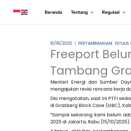
Lewati
ke
Beranda
Tentang
Regulasi
konten
10/16/2025
PERTAMBANGAN
DITULIS
Freeport Belu
Tambang Gra
Menteri Energi dan Sumber Daya
mengajukan revisi rencana kerja 
Dia mengatakan, saat ini PTFI se
di Grasberg Block Cave (GBC), Ka
“Sampai sekarang kami belum ada r
2025 di Jakarta, Rabu (15/10/2025).