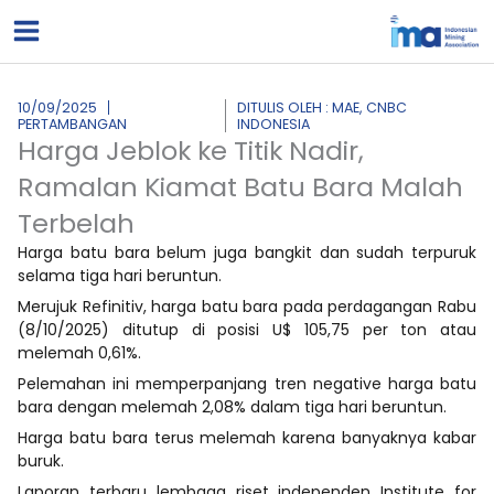
Lewati
ke
konten
10/09/2025
DITULIS OLEH : MAE, CNBC
PERTAMBANGAN
INDONESIA
Harga Jeblok ke Titik Nadir,
Ramalan Kiamat Batu Bara Malah
Terbelah
Harga batu bara belum juga bangkit dan sudah terpuruk
selama tiga hari beruntun.
Merujuk Refinitiv, harga batu bara pada perdagangan Rabu
(8/10/2025) ditutup di posisi U$ 105,75 per ton atau
melemah 0,61%.
Pelemahan ini memperpanjang tren negative harga batu
bara dengan melemah 2,08% dalam tiga hari beruntun.
Harga batu bara terus melemah karena banyaknya kabar
buruk.
Laporan terbaru lembaga riset independen Institute for