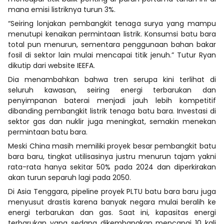
mana emisi listriknya turun 3%.
“Seiring lonjakan pembangkit tenaga surya yang mampu
menutupi kenaikan permintaan listrik. Konsumsi batu bara
total pun menurun, sementara penggunaan bahan bakar
fosil di sektor lain mulai mencapai titik jenuh.” Tutur Ryan
dikutip dari website IEEFA.
Dia menambahkan bahwa tren serupa kini terlihat di
seluruh kawasan, seiring energi terbarukan dan
penyimpanan baterai menjadi jauh lebih kompetitif
dibanding pembangkit listrik tenaga batu bara. Investasi di
sektor gas dan nuklir juga meningkat, semakin menekan
permintaan batu bara.
Meski China masih memiliki proyek besar pembangkit batu
bara baru, tingkat utilisasinya justru menurun tajam yakni
rata-rata hanya sekitar 50% pada 2024 dan diperkirakan
akan turun separuh lagi pada 2050.
Di Asia Tenggara, pipeline proyek PLTU batu bara baru juga
menyusut drastis karena banyak negara mulai beralih ke
energi terbarukan dan gas. Saat ini, kapasitas energi
terbarukan yang sedang dikembangkan mencapai 10 kali