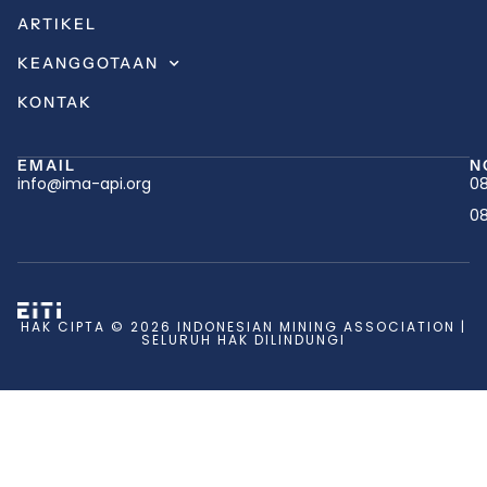
ARTIKEL
KEANGGOTAAN
KONTAK
EMAIL
N
info@ima-api.org
08
08
HAK CIPTA © 2026 INDONESIAN MINING ASSOCIATION |
SELURUH HAK DILINDUNGI