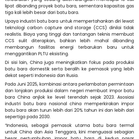
lipat dibanding proyek batu bara, sementara kapasitas gas
tiga kali lebih besar dari batu bara.
Upaya industri batu bara untuk mempertahankan diri lewat
teknologi carbon capture and storage (CCS) dinilai tidak
realistis. Biaya yang tinggi dan tantangan teknis membuat
CCS sulit diterapkan, bahkan lebih mahal dibanding
membangun fasilitas energi terbarukan baru untuk
menggantikan PLTU eksisting.
Di sisi lain, China juga meningkatkan fokus pada produksi
batu bara domestik serta beralih ke pemasok yang lebih
dekat seperti Indonesia dan Rusia.
Pada Juni 2025, kombinasi antara perlambatan permintaan
dan lonjakan produksi dalam negeri membuat impor batu
bara China anjlok ke level terendah sejak 2023. Asosiasi
industri batu bara nasional china memperkirakan impor
batu bara akan turun lebih dari 20% tahun ini dan lebih dari
sepertiga pada 2030.
“Indonesia, sebagai pemasok utama batu bara termal
untuk China dan Asia Tenggara, kini menguasai sebagian
besar pertumbuhan impor batu bara di kedua pasar