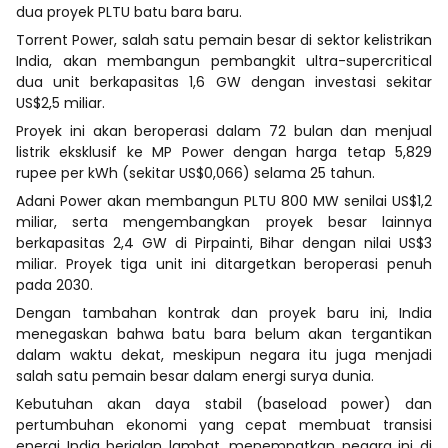
dua proyek PLTU batu bara baru.
Torrent Power, salah satu pemain besar di sektor kelistrikan
India, akan membangun pembangkit ultra-supercritical
dua unit berkapasitas 1,6 GW dengan investasi sekitar
US$2,5 miliar.
Proyek ini akan beroperasi dalam 72 bulan dan menjual
listrik eksklusif ke MP Power dengan harga tetap 5,829
rupee per kWh (sekitar US$0,066) selama 25 tahun.
Adani Power akan membangun PLTU 800 MW senilai US$1,2
miliar, serta mengembangkan proyek besar lainnya
berkapasitas 2,4 GW di Pirpainti, Bihar dengan nilai US$3
miliar. Proyek tiga unit ini ditargetkan beroperasi penuh
pada 2030.
Dengan tambahan kontrak dan proyek baru ini, India
menegaskan bahwa batu bara belum akan tergantikan
dalam waktu dekat, meskipun negara itu juga menjadi
salah satu pemain besar dalam energi surya dunia.
Kebutuhan akan daya stabil (baseload power) dan
pertumbuhan ekonomi yang cepat membuat transisi
energi India berjalan lambat, menempatkan negara ini di