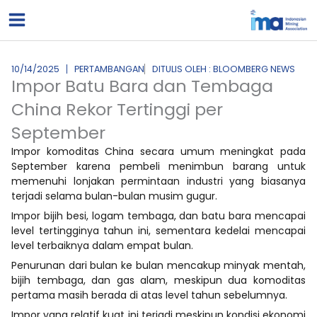
Lewati
ke
konten
10/14/2025
PERTAMBANGAN
DITULIS OLEH : BLOOMBERG NEWS
Impor Batu Bara dan Tembaga
China Rekor Tertinggi per
September
Impor komoditas China secara umum meningkat pada
September karena pembeli menimbun barang untuk
memenuhi lonjakan permintaan industri yang biasanya
terjadi selama bulan-bulan musim gugur.
Impor bijih besi, logam tembaga, dan batu bara mencapai
level tertingginya tahun ini, sementara kedelai mencapai
level terbaiknya dalam empat bulan.
Penurunan dari bulan ke bulan mencakup minyak mentah,
bijih tembaga, dan gas alam, meskipun dua komoditas
pertama masih berada di atas level tahun sebelumnya.
Impor yang relatif kuat ini terjadi meskipun kondisi ekonomi