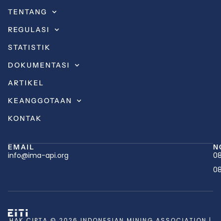
TENTANG
REGULASI
STATISTIK
DOKUMENTASI
ARTIKEL
KEANGGOTAAN
KONTAK
EMAIL
N
info@ima-api.org
08
08
HAK CIPTA © 2026 INDONESIAN MINING ASSOCIATION |