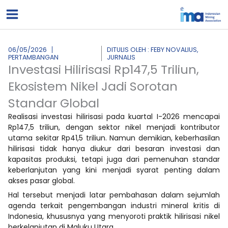
Lewati
ke
konten
06/05/2026
DITULIS OLEH : FEBY NOVALIUS,
PERTAMBANGAN
JURNALIS
Investasi Hilirisasi Rp147,5 Triliun,
Ekosistem Nikel Jadi Sorotan
Standar Global
Realisasi investasi hilirisasi pada kuartal I-2026 mencapai
Rp147,5 triliun, dengan sektor nikel menjadi kontributor
utama sekitar Rp41,5 triliun. Namun demikian, keberhasilan
hilirisasi tidak hanya diukur dari besaran investasi dan
kapasitas produksi, tetapi juga dari pemenuhan standar
keberlanjutan yang kini menjadi syarat penting dalam
akses pasar global.
Hal tersebut menjadi latar pembahasan dalam sejumlah
agenda terkait pengembangan industri mineral kritis di
Indonesia, khususnya yang menyoroti praktik hilirisasi nikel
berkelanjutan di Maluku Utara.