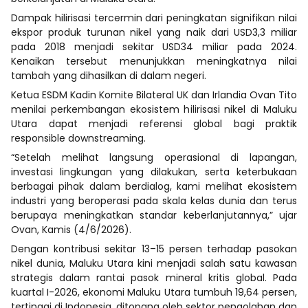
Dampak hilirisasi tercermin dari peningkatan signifikan nilai
ekspor produk turunan nikel yang naik dari USD3,3 miliar
pada 2018 menjadi sekitar USD34 miliar pada 2024.
Kenaikan tersebut menunjukkan meningkatnya nilai
tambah yang dihasilkan di dalam negeri.
Ketua ESDM Kadin Komite Bilateral UK dan Irlandia Ovan Tito
menilai perkembangan ekosistem hilirisasi nikel di Maluku
Utara dapat menjadi referensi global bagi praktik
responsible downstreaming.
“Setelah melihat langsung operasional di lapangan,
investasi lingkungan yang dilakukan, serta keterbukaan
berbagai pihak dalam berdialog, kami melihat ekosistem
industri yang beroperasi pada skala kelas dunia dan terus
berupaya meningkatkan standar keberlanjutannya,” ujar
Ovan, Kamis (4/6/2026).
Dengan kontribusi sekitar 13–15 persen terhadap pasokan
nikel dunia, Maluku Utara kini menjadi salah satu kawasan
strategis dalam rantai pasok mineral kritis global. Pada
kuartal I-2026, ekonomi Maluku Utara tumbuh 19,64 persen,
tertinggi di Indonesia, ditopang oleh sektor pengolahan dan