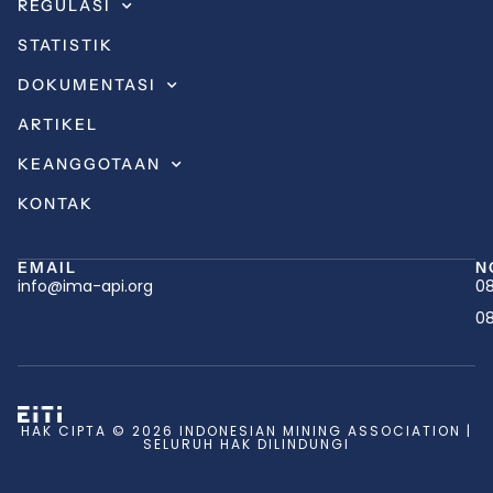
REGULASI
STATISTIK
DOKUMENTASI
ARTIKEL
KEANGGOTAAN
KONTAK
EMAIL
N
info@ima-api.org
08
08
HAK CIPTA © 2026 INDONESIAN MINING ASSOCIATION |
SELURUH HAK DILINDUNGI