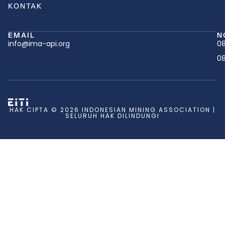
KONTAK
EMAIL
N
info@ima-api.org
08
08
HAK CIPTA © 2026 INDONESIAN MINING ASSOCIATION |
SELURUH HAK DILINDUNGI