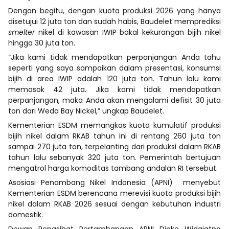
Dengan begitu, dengan kuota produksi 2026 yang hanya
disetujui 12 juta ton dan sudah habis, Baudelet memprediksi
smelter
nikel di kawasan IWIP bakal kekurangan bijih nikel
hingga 30 juta ton.
“Jika kami tidak mendapatkan perpanjangan Anda tahu
seperti yang saya sampaikan dalam presentasi, konsumsi
bijih di area IWIP adalah 120 juta ton. Tahun lalu kami
memasok 42 juta. Jika kami tidak mendapatkan
perpanjangan, maka Anda akan mengalami defisit 30 juta
ton dari Weda Bay Nickel,” ungkap Baudelet.
Kementerian ESDM memangkas kuota kumulatif produksi
bijih nikel dalam RKAB tahun ini di rentang 260 juta ton
sampai 270 juta ton, terpelanting dari produksi dalam RKAB
tahun lalu sebanyak 320 juta ton. Pemerintah bertujuan
mengatrol harga komoditas tambang andalan RI tersebut.
Asosiasi Penambang Nikel Indonesia (APNI) menyebut
Kementerian ESDM berencana merevisi kuota produksi bijih
nikel dalam RKAB 2026 sesuai dengan kebutuhan industri
domestik.
Dewan Penasihat Pertambangan APNI Djoko Widajatno