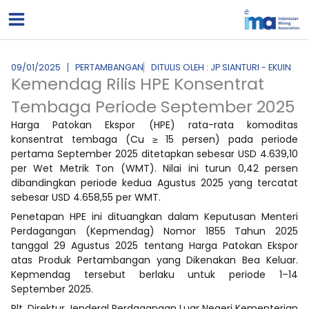
Lewati
ke
konten
09/01/2025
PERTAMBANGAN
DITULIS OLEH : JP SIANTURI - EKUIN
Kemendag Rilis HPE Konsentrat
Tembaga Periode September 2025
Harga Patokan Ekspor (HPE) rata-rata komoditas
konsentrat tembaga (Cu ≥ 15 persen) pada periode
pertama September 2025 ditetapkan sebesar USD 4.639,10
per Wet Metrik Ton (WMT). Nilai ini turun 0,42 persen
dibandingkan periode kedua Agustus 2025 yang tercatat
sebesar USD 4.658,55 per WMT.
Penetapan HPE ini dituangkan dalam Keputusan Menteri
Perdagangan (Kepmendag) Nomor 1855 Tahun 2025
tanggal 29 Agustus 2025 tentang Harga Patokan Ekspor
atas Produk Pertambangan yang Dikenakan Bea Keluar.
Kepmendag tersebut berlaku untuk periode 1–14
September 2025.
Plt. Direktur Jenderal Perdagangan Luar Negeri Kementerian