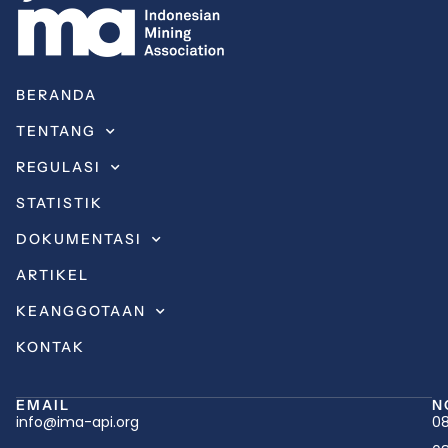
BERANDA
TENTANG
REGULASI
STATISTIK
DOKUMENTASI
ARTIKEL
KEANGGOTAAN
KONTAK
EMAIL
N
info@ima-api.org
08