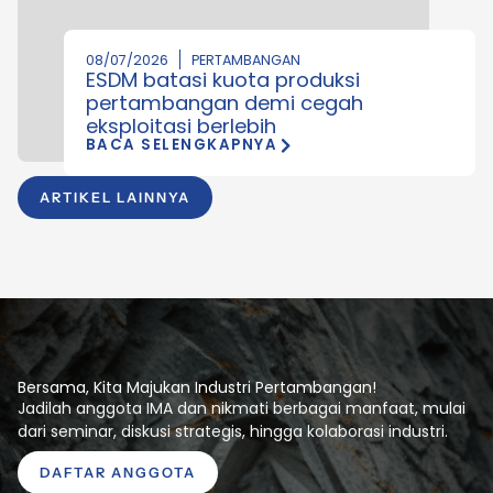
08/07/2026
PERTAMBANGAN
ESDM batasi kuota produksi
pertambangan demi cegah
eksploitasi berlebih
BACA SELENGKAPNYA
ARTIKEL LAINNYA
Bersama, Kita Majukan Industri Pertambangan!
Jadilah anggota IMA dan nikmati berbagai manfaat, mulai
dari seminar, diskusi strategis, hingga kolaborasi industri.
DAFTAR ANGGOTA