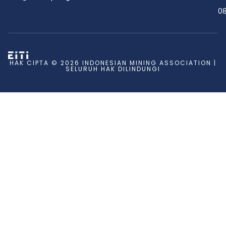
08
HAK CIPTA © 2026 INDONESIAN MINING ASSOCIATION |
SELURUH HAK DILINDUNGI