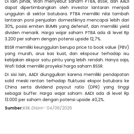
Di lain pihak, Wafi menyebut saham PTBA, BSSR, dan AADI
dapat dipertimbangkan oleh investor lantaran menjadi
unggulan di sektor batubara. PTBA memiliki nilai tambah
lantaran porsi penjualan domestiknya mencapai lebih dari
30%, posisi emiten BUMN yang defensif, dan memiliki yield
dividen menarik. Harga wajar saham PTBA ada di level Rp
3.200 per saham dengan potensi upside 12,7%.
BSSR memiliki keunggulan berupa price to book value (PBV)
yang murah, arus kas kuat, dan eksposur terhadap isu
kebijakan ekspor satu pintu yang lebih rendah. Hanya saja,
Wafi tidak memiliki proyeksi harga saham BSSR.
Di sisi lain, AADI diunggulkan karena memiliki pendapatan
solid meski rentan terhadap fluktuasi ekspor batubara ke
China serta dividend payout ratio (DPR) yang tinggi
sebagai buffer. Harga wajar saham AADI ada di level Rp
13.000 per saham dengan potensi upside 40,2%.
Sumber:
Klik Disini
– 04/06/2026