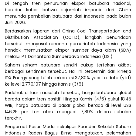
Di tengah tren penurunan ekspor batubara nasional,
beredar kabar bahwa sejumlah importir dari China
menunda pembelian batubara dari Indonesia pada bulan
Juni 2026.
Berdasarkan laporan dari China Coal Transportation and
Distribution Association (CCTD), langkah penundaan
tersebut menyusul rencana pemerintah Indonesia yang
hendak memusatkan ekspor sumber daya alam (SDA)
melalui PT Danantara Sumberdaya Indonesia (DSI).
Saham-saham batubara sendiri cukup tertekan akibat
berbagai sentimen tersebut. Hal ini tercermin dari kinerja
IDX Energy yang telah terkoreksi 37,80% year to date (ytd)
ke level 2.770,107 hingga Kamis (3/6).
Padahal, di luar masalah tersebut, harga batubara global
berada dalam tren positif. Hingga Kamis (4/6) pukul 18.45
WIB, harga batubara di pasar global berada di level US$
146,25 per ton atau menguat 7,89% dalam sebulan
terakhir.
Pengamat Pasar Modal sekaligus Founder Sekolah Saham
Indonesia Raden Bagus Bima mengatakan, pelemahan