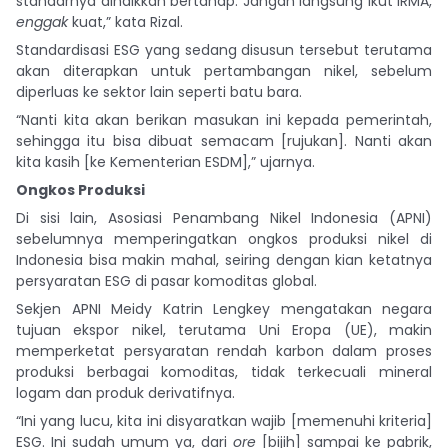
standarnya dinaikkan bertahap. Jangan langsung ikut IRMA,
enggak
kuat,” kata Rizal.
Standardisasi ESG yang sedang disusun tersebut terutama
akan diterapkan untuk pertambangan nikel, sebelum
diperluas ke sektor lain seperti batu bara.
“Nanti kita akan berikan masukan ini kepada pemerintah,
sehingga itu bisa dibuat semacam [rujukan]. Nanti akan
kita kasih [ke Kementerian ESDM],” ujarnya.
Ongkos Produksi
Di sisi lain, Asosiasi Penambang Nikel Indonesia (APNI)
sebelumnya memperingatkan ongkos produksi nikel di
Indonesia bisa makin mahal, seiring dengan kian ketatnya
persyaratan ESG di pasar komoditas global.
Sekjen APNI Meidy Katrin Lengkey mengatakan negara
tujuan ekspor nikel, terutama Uni Eropa (UE), makin
memperketat persyaratan rendah karbon dalam proses
produksi berbagai komoditas, tidak terkecuali mineral
logam dan produk derivatifnya.
“Ini yang lucu, kita ini disyaratkan wajib [memenuhi kriteria]
ESG. Ini sudah umum ya, dari
ore
[bijih] sampai ke pabrik,