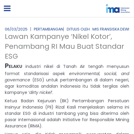
Lewati
ke
konten
06/03/2025
PERTAMBANGAN
DITULIS OLEH : MIS FRANSISKA DEWI
Lawan Kampanye ‘Nikel Kotor’,
Penambang RI Mau Buat Standar
ESG
P
ELAKU
industri nikel di Tanah Air tengah menyusun
format standarisasi aspek
environmental, social, and
governance
(ESG) untuk pertambangan di dalam negeri,
agar komoditas andalan Indonesia itu tidak tergilas oleh
kampanye ‘
dirty nickel
’.
Ketua Badan Kejuruan (BK) Pertambangan Persatuan
Insinyur Indonesia (PII) Rizal Kasli menjelaskan selama ini
standar ESG di industri tambang yang bisa diterima oleh
pasar internasional adalah Initiative for Responsible Mining
Assurance (IRMA).