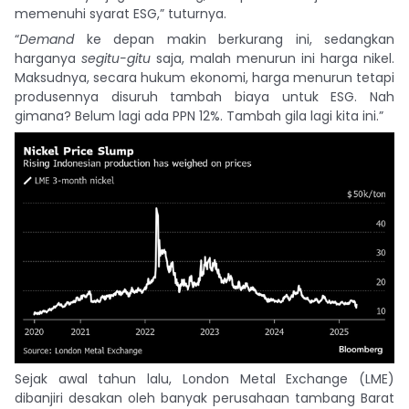
memenuhi syarat ESG,” tuturnya.
“
Demand
ke depan makin berkurang ini, sedangkan
harganya
segitu-gitu
saja, malah menurun ini harga nikel.
Maksudnya, secara hukum ekonomi, harga menurun tetapi
produsennya disuruh tambah biaya untuk ESG. Nah
gimana? Belum lagi ada PPN 12%. Tambah gila lagi kita ini.”
Sejak awal tahun lalu, London Metal Exchange (LME)
dibanjiri desakan oleh banyak perusahaan tambang Barat