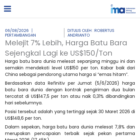
Lewati
ke
konten
06/08/2026
DITULIS OLEH : ROBERTUS
PERTAMBANGAN
ANDRIANTO
Melejit 7% Lebih, Harga Batu Bara
Sejengkal Lagi ke US$150/Ton
Harga batu bara dunia melesat sepanjang minggu ini dan
semakin mendekati level US$150 per ton. Kabar baik dari
China sebagai pendorong utama harga si “emas hitam”.
Berdasarkan data Refinitiv per Jumat (5/6/2026) harga
batu bara dunia dengan kontrak pengiriman dua bulan
tercatat di US$147,5 per ton atau naik 0,31% dibandingkan
hari sebelumnya.
Posisi tersebut adalah yang tertinggi sejak 30 Maret 2026 di
US$148,6 per ton.
Dalam sepekan, harga batu bara dunia melesat 7,8% dan
merupakan pencapaian terbaik sejak pekan pertama
Maret 2026 (17,45%).