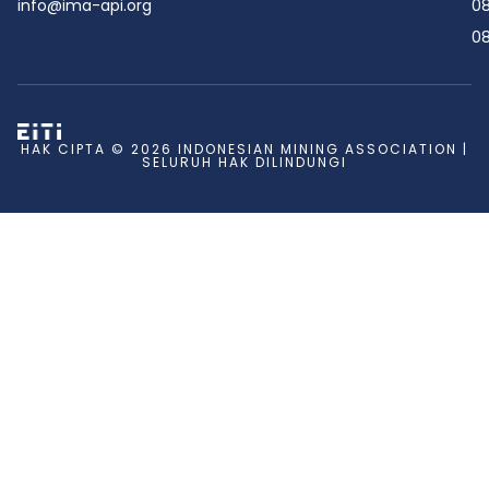
info@ima-api.org
08
08
HAK CIPTA © 2026 INDONESIAN MINING ASSOCIATION |
SELURUH HAK DILINDUNGI