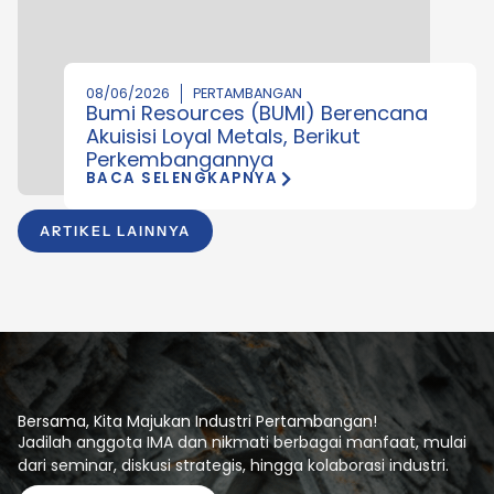
08/06/2026
PERTAMBANGAN
Bumi Resources (BUMI) Berencana
Akuisisi Loyal Metals, Berikut
Perkembangannya
BACA SELENGKAPNYA
ARTIKEL LAINNYA
Bersama, Kita Majukan Industri Pertambangan!
Jadilah anggota IMA dan nikmati berbagai manfaat, mulai
dari seminar, diskusi strategis, hingga kolaborasi industri.