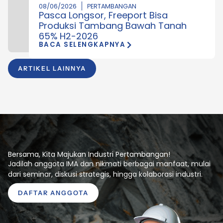
08/06/2026
PERTAMBANGAN
Pasca Longsor, Freeport Bisa
Produksi Tambang Bawah Tanah
65% H2-2026
BACA SELENGKAPNYA
ARTIKEL LAINNYA
Bersama, Kita Majukan Industri Pertambangan!
Jadilah anggota IMA dan nikmati berbagai manfaat, mulai
dari seminar, diskusi strategis, hingga kolaborasi industri.
DAFTAR ANGGOTA