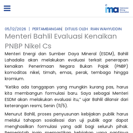
Lewati
ke
konten
05/12/2026
PERTAMBANGAN
DITULIS OLEH : RIAN WAHYUDDIN
Menteri Bahlil Evaluasi Kenaikan
PNBP Nikel Cs
Menteri Energi dan Sumber Daya Mineral (ESDM), Bahlil
Lahadalia akan melakukan evaluasi terkait penerapan
kenaikan Penerimaan Negara Bukan Pajak (PNBP)
komoditas nikel, timah, emas, perak, tembaga hingga
kromium.
“Ketika ada tanggapan yang mungkin kurang pas, harus
kita membangun formulasi baru. Saya sebagai Menteri
ESDM akan melakukan evaluasi itu,” ujar Bahlil dilansir dari
keterangan resmi, Senin (11/5).
Menurut Bahlil, proses penyusunan kebijakan publik harus
melalui tahapan sosialisasi dan uji publik agar dapat
menghasilkan formulasi yang adil bagi seluruh pihak.
Pemerintah ingin memastikan kebijakan yang nantinya