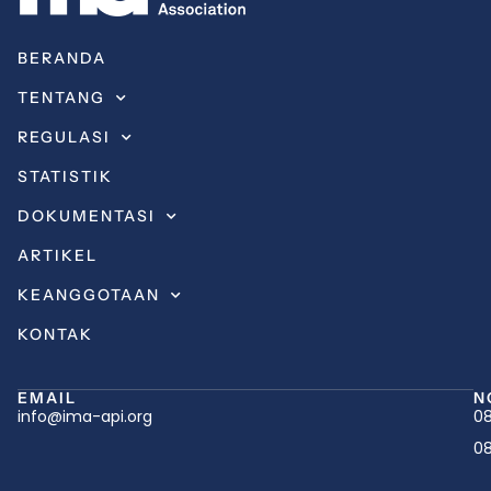
BERANDA
TENTANG
REGULASI
STATISTIK
DOKUMENTASI
ARTIKEL
KEANGGOTAAN
KONTAK
EMAIL
N
info@ima-api.org
08
08