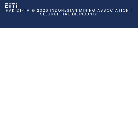
HAK CIPTA © 2026 INDONESIAN MINING ASSOCIATION |
SELURUH HAK DILINDUNGI