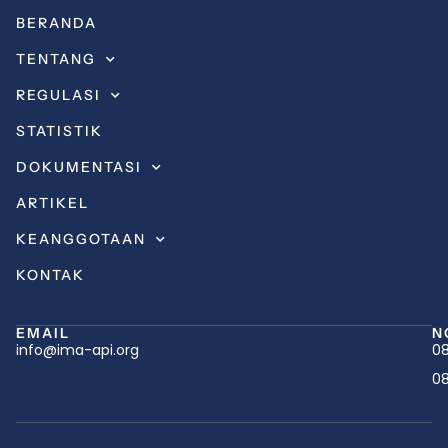
BERANDA
TENTANG
REGULASI
STATISTIK
DOKUMENTASI
ARTIKEL
KEANGGOTAAN
KONTAK
EMAIL
N
info@ima-api.org
08
08