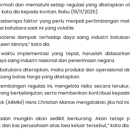
rmati dan mematuhi setiap regulasi yang ditetapkan o
” kata dia kepada Kontan, Rabu (19/11/2025).
t beberapa faktor yang perlu menjadi pertimbangan mat
 batubara saat ini yang volatile.
 potensi dampak terhadap daya saing industri batubara
en lainnya,” kata dia.
a waktu implementasi yang tepat, haruslah didasarka
a saing industri nasional dan penerimaan negara.
r batubara diterapkan, maka produksi dan operasional a
ang batas harga yang ditetapkan.
mbangan regulasi ini, mengelola risiko secara teruk
yang berkelanjutan, serta memberikan kontribusi kepada
bk (ABMM) Hans Christian Manoe mengatakan, jika hal 
an mungkin akan sedikit berkurang. Akan tetapi p
an kas perusahaan atas bea keluar tersebut,” kata dia.