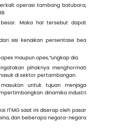
terkait operasi tambang batubara,
BB.
besar. Maka hal tersebut dapat
ri sisi kenaikan persentase bea
capex
maupun
opex,”
ungkap dia.
mengatakan pihaknya menghormati
masuk di sektor pertambangan.
masukan untuk tujuan menjaga
empertimbangkan dinamika industri
ksi ITMG saat ini diserap oleh pasar
Filipina, dan beberapa negara-negara