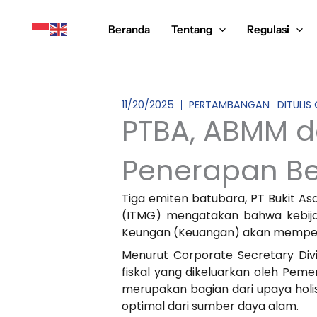
Lewati
ke
Beranda
Tentang
Regulasi
konten
11/20/2025
PERTAMBANGAN
DITULIS
PTBA, ABMM d
Penerapan Be
Tiga emiten batubara, PT Bukit 
(ITMG) mengatakan bahwa kebija
Keungan (Keuangan) akan mempenga
Menurut Corporate Secretary Di
fiskal yang dikeluarkan oleh Pem
merupakan bagian dari upaya hol
optimal dari sumber daya alam.