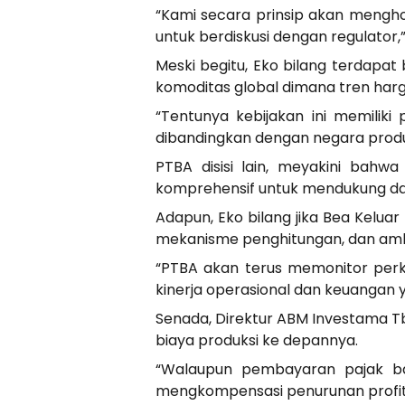
“Kami secara prinsip akan mengho
untuk berdiskusi dengan regulator,
Meski begitu, Eko bilang terdapa
komoditas global dimana tren harga
“Tentunya kebijakan ini memiliki
dibandingkan dengan negara produs
PTBA disisi lain, meyakini bahw
komprehensif untuk mendukung day
Adapun, Eko bilang jika Bea Kelua
mekanisme penghitungan, dan amb
“PTBA akan terus memonitor perke
kinerja operasional dan keuangan 
Senada, Direktur ABM Investama T
biaya produksi ke depannya.
“Walaupun pembayaran pajak bad
mengkompensasi penurunan profit d