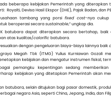
 ada beberapa kebijakan Pemerintah yang diterapkan 
i: Royalti, Devisa Hasil Ekspor (DHE), Pajak Badan, dan P
perusahaan tambang yang porsi
fixed cost-
nya cukup 
ntuk beroperasi secara
sustainable
,” ungkap dia.
 batubara dapat diterapkan secara bertahap, baik da
an atas kualitas/
calorific
batubara.
esuaikan dengan pengeluaran biaya-biaya lainnya baik
mbangraya Megah Tbk (ITMG) Yulius Kurniawan Gozali 
etapkan kebijakan dan mengatur instrumen fiskal, ter
rbagai pemangku kepentingan sedang memberikan 
erharap kebijakan yang ditetapkan Pemerintah akan m
an batubara, selain ditujukan bagi pasar domestik, produ
berbagai negara Asia, seperti China, Jepang, India, dan 