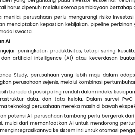
enden yang bergantung pada investor eksternal. Kelo
kali harus dipenuhi melalui skema pembiayaan bertahap 
 menilai, perusahaan perlu mengurangi risiko investasi
 menciptakan kepastian kebijakan, pipeline perizinan y
modal swasta.
n AI
gejar peningkatan produktivitas, tetapi sering kesu
 dan artificial intelligence (AI) atau kecerdasan b
ance Study, perusahaan yang lebih maju dalam adops
ndingkan perusahaan sejenis, melalui kombinasi pertumbuha
sih berada di posisi paling rendah dalam indeks kesiapa
frastruktur data, dan tata kelola. Dalam survei Pw
ma teknologi perusahaan mereka masih di bawah ekspek
n potensi AI, perusahaan tambang perlu bergerak dar
asi, mulai dari memanfaatkan AI untuk mendorong per
a mengintegrasikannya ke sistem inti untuk otomasi peng