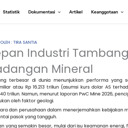
Statistik
Dokumentasi
Artikel
Keanggotaan
 OLEH : TIRA SANTIA
pan Industri Tambang 
adangan Mineral
g terbesar di dunia menunjukkan performa yang so
liar atau Rp 16.213 triliun (asumsi kurs dolar AS terha
140 triliun. Namun, menurut laporan PwC Mine 2026, pencip
ukan oleh faktor geologi.
ra dan perusahaan dalam menerjemahkan kebijakan men
antai pasok yang tangguh.
nan yang semakin besar, mulai dari isu keamanan energi, 