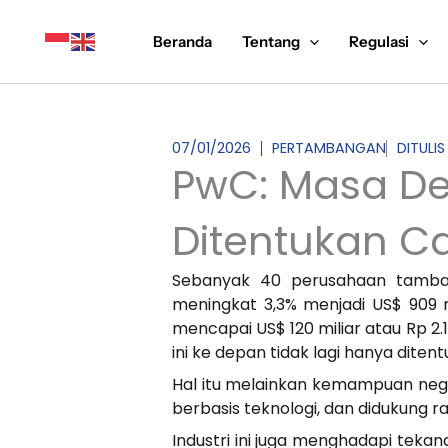
Lewati
ke
Beranda
Tentang
Regulasi
konten
07/01/2026
PERTAMBANGAN
DITULIS
PwC: Masa De
Ditentukan C
Sebanyak 40 perusahaan tamban
meningkat 3,3% menjadi US$ 909 mi
mencapai US$ 120 miliar atau Rp 2.
ini ke depan tidak lagi hanya ditent
Hal itu melainkan kemampuan nega
berbasis teknologi, dan didukung r
Industri ini juga menghadapi teka