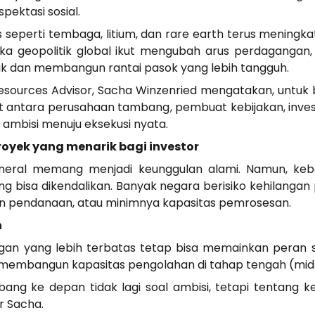
pektasi sosial.
 seperti tembaga, litium, dan rare earth terus meningkat,
dinamika geopolitik global ikut mengubah arus perdagan
 dan membangun rantai pasok yang lebih tangguh.
 Resources Advisor, Sacha Winzenried mengatakan, untuk 
rat antara perusahaan tambang, pembuat kebijakan, inve
r ambisi menuju eksekusi nyata.
oyek yang menarik bagi investor
ral memang menjadi keunggulan alami. Namun, keberh
g bisa dikendalikan. Banyak negara berisiko kehilangan 
san pendanaan, atau minimnya kapasitas pemrosesan.
n
gan yang lebih terbatas tetap bisa memainkan peran 
 membangun kapasitas pengolahan di tahap tengah (midst
ambang ke depan tidak lagi soal ambisi, tetapi tentan
r Sacha.