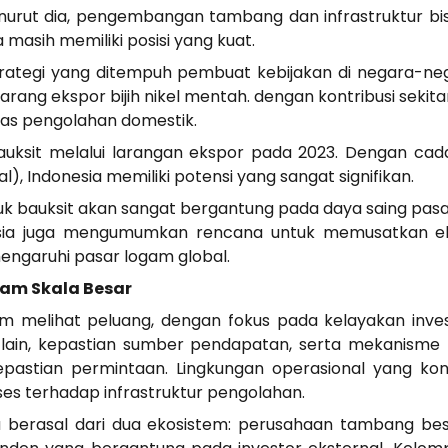
menurut dia, pengembangan tambang dan infrastruktur 
asih memiliki posisi yang kuat.
strategi yang ditempuh pembuat kebijakan di negara-n
arang ekspor bijih nikel mentah. dengan kontribusi sekit
s pengolahan domestik.
bauksit melalui larangan ekspor pada 2023. Dengan cada
), Indonesia memiliki potensi yang sangat signifikan.
uk bauksit akan sangat bergantung pada daya saing pas
onesia juga mengumumkan rencana untuk memusatkan e
ngaruhi pasar logam global.
am Skala Besar
lam melihat peluang, dengan fokus pada kelayakan inves
 lain, kepastian sumber pendapatan, serta mekanisme
kepastian permintaan. Lingkungan operasional yang kond
ses terhadap infrastruktur pengolahan.
a berasal dari dua ekosistem: perusahaan tambang be