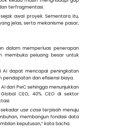
mpok kedua masih menghadapi gap
dan terfragmentasi.
 sejak awal proyek. Sementara itu,
ang jelas, serta mekanisme pasar,
litan dalam memperluas penerapan
uatan membuka peluang besar untuk
i AI dapat mencapai peningkatan
n pendapatan dan efisiensi biaya.
n AI dari PwC sehingga menunjukkan
C Global CEO, 40% CEO di sektor
tasi.
i sekadar
use case
terpisah menuju
tumbuhan, membangun fondasi data
ambilan keputusan,” kata Sacha.