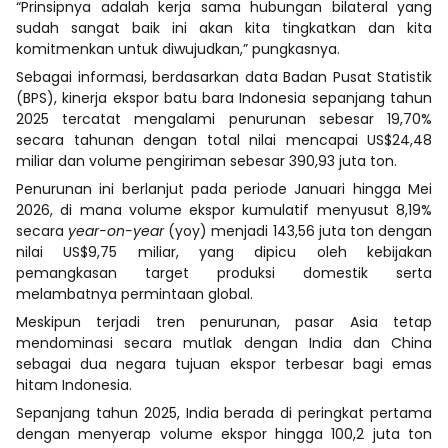
“Prinsipnya adalah kerja sama hubungan bilateral yang
sudah sangat baik ini akan kita tingkatkan dan kita
komitmenkan untuk diwujudkan,” pungkasnya.
Sebagai informasi, berdasarkan data Badan Pusat Statistik
(BPS), kinerja ekspor batu bara Indonesia sepanjang tahun
2025 tercatat mengalami penurunan sebesar 19,70%
secara tahunan dengan total nilai mencapai US$24,48
miliar dan volume pengiriman sebesar 390,93 juta ton.
Penurunan ini berlanjut pada periode Januari hingga Mei
2026, di mana volume ekspor kumulatif menyusut 8,19%
secara
year-on-year
(yoy) menjadi 143,56 juta ton dengan
nilai US$9,75 miliar, yang dipicu oleh kebijakan
pemangkasan target produksi domestik serta
melambatnya permintaan global.
Meskipun terjadi tren penurunan, pasar Asia tetap
mendominasi secara mutlak dengan India dan China
sebagai dua negara tujuan ekspor terbesar bagi emas
hitam Indonesia.
Sepanjang tahun 2025, India berada di peringkat pertama
dengan menyerap volume ekspor hingga 100,2 juta ton