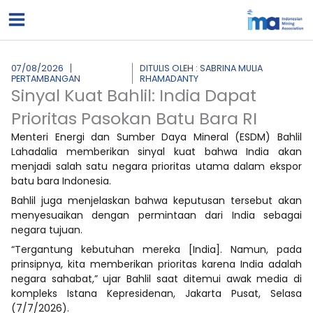
Lewati
ke
konten
07/08/2026
DITULIS OLEH : SABRINA MULIA
PERTAMBANGAN
RHAMADANTY
Sinyal Kuat Bahlil: India Dapat
Prioritas Pasokan Batu Bara RI
Menteri Energi dan Sumber Daya Mineral (ESDM) Bahlil
Lahadalia memberikan sinyal kuat bahwa India akan
menjadi salah satu negara prioritas utama dalam ekspor
batu bara Indonesia.
Bahlil juga menjelaskan bahwa keputusan tersebut akan
menyesuaikan dengan permintaan dari India sebagai
negara tujuan.
“Tergantung kebutuhan mereka [India]. Namun, pada
prinsipnya, kita memberikan prioritas karena India adalah
negara sahabat,” ujar Bahlil saat ditemui awak media di
kompleks Istana Kepresidenan, Jakarta Pusat, Selasa
(7/7/2026).