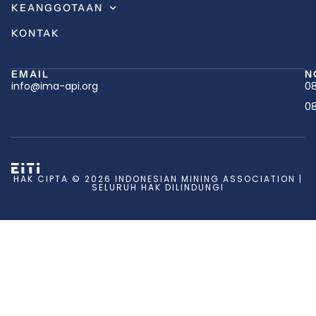
KEANGGOTAAN
KONTAK
EMAIL
N
info@ima-api.org
08
08
HAK CIPTA © 2026 INDONESIAN MINING ASSOCIATION |
SELURUH HAK DILINDUNGI