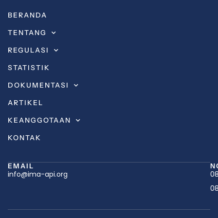
BERANDA
TENTANG
REGULASI
STATISTIK
DOKUMENTASI
ARTIKEL
KEANGGOTAAN
KONTAK
EMAIL
N
info@ima-api.org
08
08