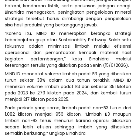
baterai, kendaraan listrik, serta perluasan jaringan energi.
Binahidra menegaskan, peningkatan pengelolaan mineral
strategis tersebut harus diimbangi dengan pengelolaan
sisa hasil produksi yang bertanggung jawab.
“Karena itu, MIND ID menerapkan kerangka strategi
keberlanjutan grup atau Sustainability Pathway. Salah satu
fokusnya adalah minimisasi limbah melalui efisiensi
operasional dan pemanfaatan kembali material hasil
kegiatan pertambangan,” kata Binahidra melalui
keterangan tertulis yang disiarkan pada Senin (15/6/2026).
MIND ID mencatat volume limbah padat B3 yang dihasilkan
turun sekitar 38% dalam dua tahun terakhir. MIND ID
menekan volume limbah padat B3 dari sebesar 351 kiloton
pada 2023 ke 279 kiloton pada 2024, dan kembali turun
menjadi 217 kiloton pada 2025.
Pada periode yang sama, limbah padat non-B3 turun dari
1.082 kiloton menjadi 956 kiloton. “Limbah B3 maupun
limbah non-B3 terus menurun karena operasi dilakukan
secara lebih efisien sehingga limbah yang dihasilkan
semakin berkurang,” ungkap Binahidra.