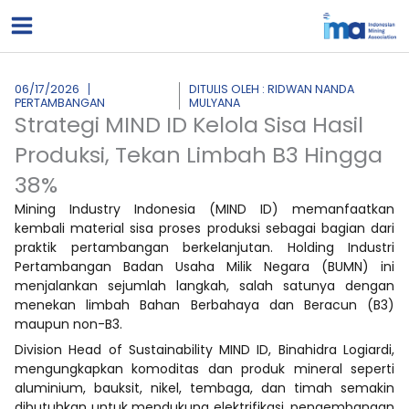
Lewati
ke
konten
06/17/2026
DITULIS OLEH : RIDWAN NANDA
PERTAMBANGAN
MULYANA
Strategi MIND ID Kelola Sisa Hasil
Produksi, Tekan Limbah B3 Hingga
38%
Mining Industry Indonesia (MIND ID) memanfaatkan
kembali material sisa proses produksi sebagai bagian dari
praktik pertambangan berkelanjutan. Holding Industri
Pertambangan Badan Usaha Milik Negara (BUMN) ini
menjalankan sejumlah langkah, salah satunya dengan
menekan limbah Bahan Berbahaya dan Beracun (B3)
maupun non-B3.
Division Head of Sustainability MIND ID, Binahidra Logiardi,
mengungkapkan komoditas dan produk mineral seperti
aluminium, bauksit, nikel, tembaga, dan timah semakin
dibutuhkan untuk mendukung elektrifikasi, pengembangan