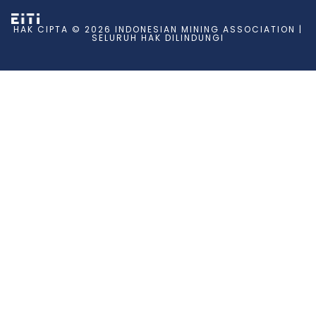
HAK CIPTA © 2026 INDONESIAN MINING ASSOCIATION |
SELURUH HAK DILINDUNGI