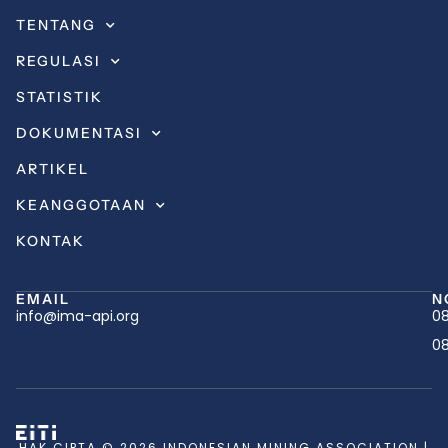
TENTANG
REGULASI
STATISTIK
DOKUMENTASI
ARTIKEL
KEANGGOTAAN
KONTAK
EMAIL
N
info@ima-api.org
08
08
HAK CIPTA © 2026 INDONESIAN MINING ASSOCIATION |