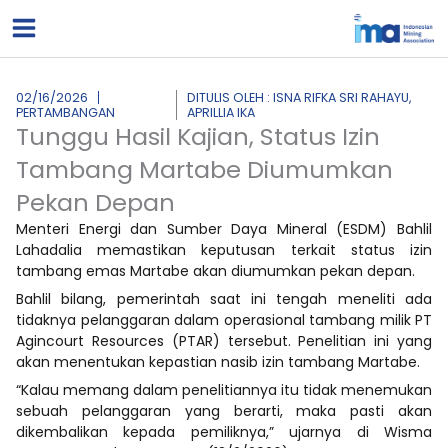
Lewati
ke
konten
02/16/2026
DITULIS OLEH : ISNA RIFKA SRI RAHAYU,
PERTAMBANGAN
APRILLIA IKA
Tunggu Hasil Kajian, Status Izin
Tambang Martabe Diumumkan
Pekan Depan
Menteri Energi dan Sumber Daya Mineral (ESDM) Bahlil
Lahadalia memastikan keputusan terkait status izin
tambang emas Martabe akan diumumkan pekan depan.
Bahlil bilang, pemerintah saat ini tengah meneliti ada
tidaknya pelanggaran dalam operasional tambang milik PT
Agincourt Resources (PTAR) tersebut. Penelitian ini yang
akan menentukan kepastian nasib izin tambang Martabe.
“Kalau memang dalam penelitiannya itu tidak menemukan
sebuah pelanggaran yang berarti, maka pasti akan
dikembalikan kepada pemiliknya,” ujarnya di Wisma