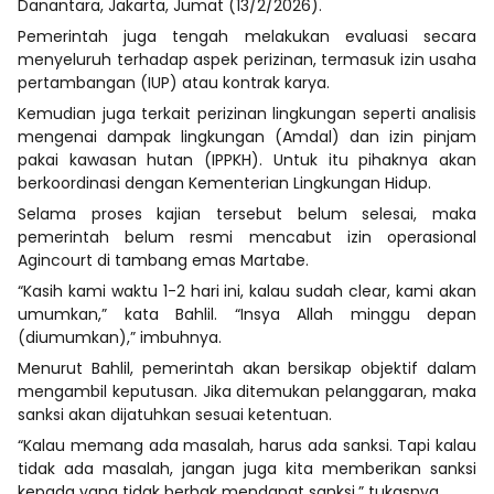
Danantara, Jakarta, Jumat (13/2/2026).
Pemerintah juga tengah melakukan evaluasi secara
menyeluruh terhadap aspek perizinan, termasuk izin usaha
pertambangan (IUP) atau kontrak karya.
Kemudian juga terkait perizinan lingkungan seperti analisis
mengenai dampak lingkungan (Amdal) dan izin pinjam
pakai kawasan hutan (IPPKH). Untuk itu pihaknya akan
berkoordinasi dengan Kementerian Lingkungan Hidup.
Selama proses kajian tersebut belum selesai, maka
pemerintah belum resmi mencabut izin operasional
Agincourt di tambang emas Martabe.
“Kasih kami waktu 1-2 hari ini, kalau sudah clear, kami akan
umumkan,” kata Bahlil. “Insya Allah minggu depan
(diumumkan),” imbuhnya.
Menurut Bahlil, pemerintah akan bersikap objektif dalam
mengambil keputusan. Jika ditemukan pelanggaran, maka
sanksi akan dijatuhkan sesuai ketentuan.
“Kalau memang ada masalah, harus ada sanksi. Tapi kalau
tidak ada masalah, jangan juga kita memberikan sanksi
kepada yang tidak berhak mendapat sanksi,” tukasnya.