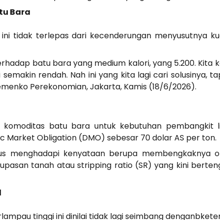
tu Bara
ini tidak terlepas dari kecenderungan menyusutnya kua
erhadap batu bara yang medium kalori, yang 5.200. Kita 
i semakin rendah. Nah ini yang kita lagi cari solusinya, 
 Kemenko Perekonomian, Jakarta, Kamis (18/6/2026).
jual komoditas batu bara untuk kebutuhan pembangkit li
Market Obligation (DMO) sebesar 70 dolar AS per ton.
arus menghadapi kenyataan berupa membengkaknya on
gupasan tanah atau stripping ratio (SR) yang kini berten
l
lampau tinggi ini dinilai tidak lagi seimbang denganbket