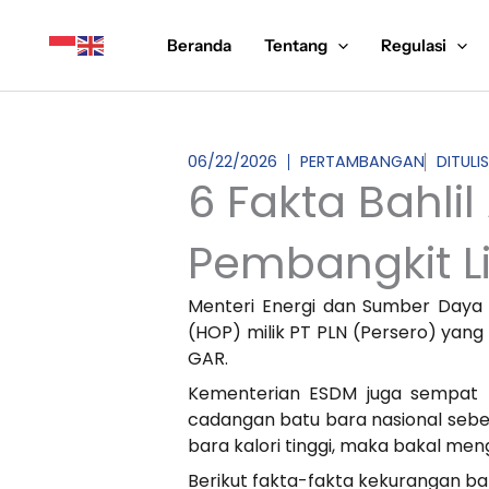
Lewati
ke
Beranda
Tentang
Regulasi
konten
06/22/2026
PERTAMBANGAN
DITULI
6 Fakta Bahli
Pembangkit Li
Menteri Energi dan Sumber Daya 
(HOP) milik PT PLN (Persero) yang
GAR.
Kementerian ESDM juga sempat me
cadangan batu bara nasional sebesa
bara kalori tinggi, maka bakal me
Berikut fakta-fakta kekurangan ba