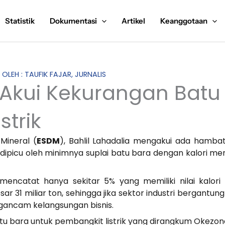
Statistik
Dokumentasi
Artikel
Keanggotaan
S OLEH : TAUFIK FAJAR, JURNALIS
l Akui Kekurangan Batu
strik
Mineral (
ESDM
), Bahlil Lahadalia mengakui ada hamba
 dipicu oleh minimnya suplai batu bara dengan kalori m
ncatat hanya sekitar 5% yang memiliki nilai kalori d
r 31 miliar ton, sehingga jika sektor industri bergantung
ngancam kelangsungan bisnis.
tu bara untuk pembangkit listrik yang dirangkum Okezone