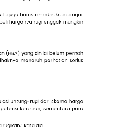
 kita juga harus membijaksanai agar
beli harganya rugi enggak mungkin
n (HBA) yang dinilai belum pernah
 pihaknya menaruh perhatian serius
asi untung-rugi dari skema harga
 potensi kerugian, sementara para
rugikan,” kata dia.