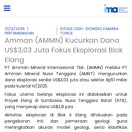
Lewati
ke
konten
01/12/2026
DITULIS OLEH : DIONISIO DAMARA
PERTAMBANGAN
TONCE
Amman (AMMN) Kucurkan Dana
US$3,03 Juta Fokus Eksplorasi Blok
Elang
PT Amman Mineral Internasional Tbk. (AMMN) melalui PT
Amman Mineral Nusa Tenggara (AMNT) mengucurkan
dana eksplorasi senilai US$3,03 juta atau sekitar Rp51 miliar
pada kuartal IV/2025.
Fokus utama belanja eksplorasi ini dialokasikan untuk
Proyek Elang di Sumbawa, Nusa Tenggara Barat (NTB),
yang menyerap dana US$2,8 juta.
Aktivitas eksplorasi di Blok II Elang difokuskan pada
pengeboran inti dan pemetaan geologi guna
meningkatkan akurasi model geologi, serta klasifikasi