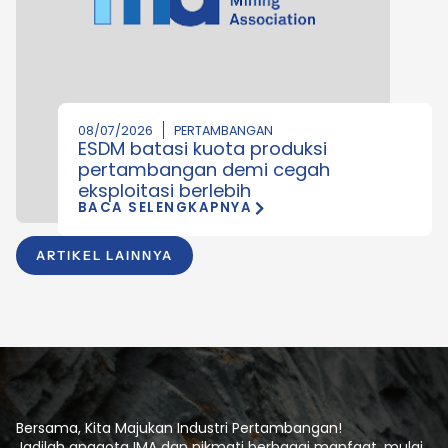
08/07/2026
PERTAMBANGAN
ESDM batasi kuota produksi
pertambangan demi cegah
eksploitasi berlebih
BACA SELENGKAPNYA
ARTIKEL LAINNYA
Bersama, Kita Majukan Industri Pertambangan!
Jadilah anggota IMA dan nikmati berbagai manfaat, mulai