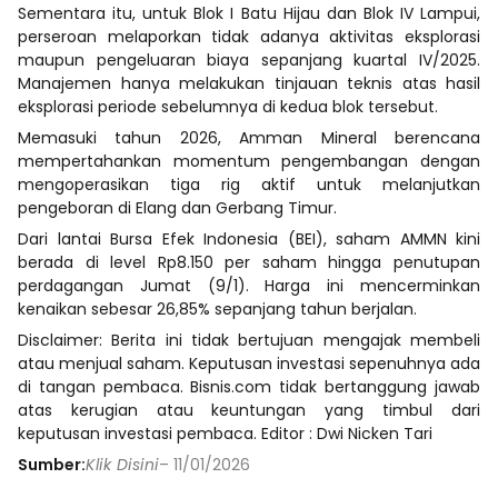
Sementara itu, untuk Blok I Batu Hijau dan Blok IV Lampui,
perseroan melaporkan tidak adanya aktivitas eksplorasi
maupun pengeluaran biaya sepanjang kuartal IV/2025.
Manajemen hanya melakukan tinjauan teknis atas hasil
eksplorasi periode sebelumnya di kedua blok tersebut.
Memasuki tahun 2026, Amman Mineral berencana
mempertahankan momentum pengembangan dengan
mengoperasikan tiga rig aktif untuk melanjutkan
pengeboran di Elang dan Gerbang Timur.
Dari lantai Bursa Efek Indonesia (BEI), saham AMMN kini
berada di level Rp8.150 per saham hingga penutupan
perdagangan Jumat (9/1). Harga ini mencerminkan
kenaikan sebesar 26,85% sepanjang tahun berjalan.
Disclaimer: Berita ini tidak bertujuan mengajak membeli
atau menjual saham. Keputusan investasi sepenuhnya ada
di tangan pembaca. Bisnis.com tidak bertanggung jawab
atas kerugian atau keuntungan yang timbul dari
keputusan investasi pembaca. Editor : Dwi Nicken Tari
Sumber:
Klik Disini
– 11/01/2026