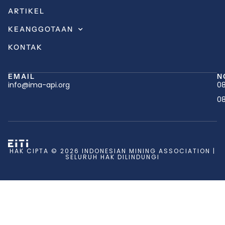
ARTIKEL
KEANGGOTAAN
KONTAK
EMAIL
N
info@ima-api.org
08
08
HAK CIPTA © 2026 INDONESIAN MINING ASSOCIATION |
SELURUH HAK DILINDUNGI