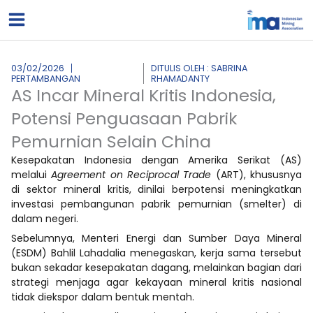
Lewati
ke
konten
03/02/2026
DITULIS OLEH : SABRINA
PERTAMBANGAN
RHAMADANTY
AS Incar Mineral Kritis Indonesia,
Potensi Penguasaan Pabrik
Pemurnian Selain China
Kesepakatan Indonesia dengan Amerika Serikat (AS)
melalui
Agreement on Reciprocal Trade
(ART), khususnya
di sektor mineral kritis, dinilai berpotensi meningkatkan
investasi pembangunan pabrik pemurnian (smelter) di
dalam negeri.
Sebelumnya, Menteri Energi dan Sumber Daya Mineral
(ESDM) Bahlil Lahadalia menegaskan, kerja sama tersebut
bukan sekadar kesepakatan dagang, melainkan bagian dari
strategi menjaga agar kekayaan mineral kritis nasional
tidak diekspor dalam bentuk mentah.