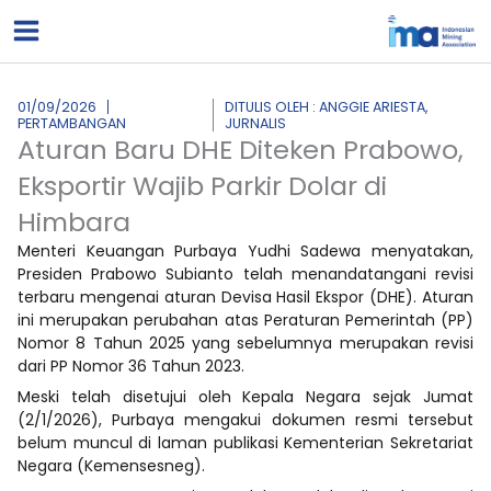
Lewati
ke
konten
01/09/2026
DITULIS OLEH : ANGGIE ARIESTA,
PERTAMBANGAN
JURNALIS
Aturan Baru DHE Diteken Prabowo,
Eksportir Wajib Parkir Dolar di
Himbara
Menteri Keuangan Purbaya Yudhi Sadewa menyatakan,
Presiden Prabowo Subianto telah menandatangani revisi
terbaru mengenai aturan Devisa Hasil Ekspor (DHE). Aturan
ini merupakan perubahan atas Peraturan Pemerintah (PP)
Nomor 8 Tahun 2025 yang sebelumnya merupakan revisi
dari PP Nomor 36 Tahun 2023.
Meski telah disetujui oleh Kepala Negara sejak Jumat
(2/1/2026), Purbaya mengakui dokumen resmi tersebut
belum muncul di laman publikasi Kementerian Sekretariat
Negara (Kemensesneg).