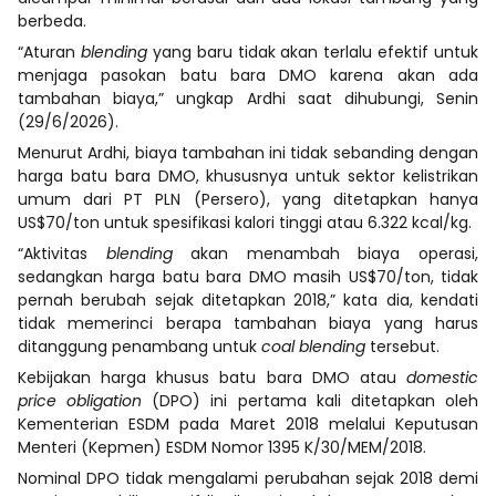
berbeda.
“Aturan
blending
yang baru tidak akan terlalu efektif untuk
menjaga pasokan batu bara DMO karena akan ada
tambahan biaya,” ungkap Ardhi saat dihubungi, Senin
(29/6/2026).
Menurut Ardhi, biaya tambahan ini tidak sebanding dengan
harga batu bara DMO, khususnya untuk sektor kelistrikan
umum dari PT PLN (Persero), yang ditetapkan hanya
US$70/ton untuk spesifikasi kalori tinggi atau 6.322 kcal/kg.
“Aktivitas
blending
akan menambah biaya operasi,
sedangkan harga batu bara DMO masih US$70/ton, tidak
pernah berubah sejak ditetapkan 2018,” kata dia, kendati
tidak memerinci berapa tambahan biaya yang harus
ditanggung penambang untuk
coal blending
tersebut.
Kebijakan harga khusus batu bara DMO atau
domestic
price obligation
(DPO) ini pertama kali ditetapkan oleh
Kementerian ESDM pada Maret 2018 melalui Keputusan
Menteri (Kepmen) ESDM Nomor 1395 K/30/MEM/2018.
Nominal DPO tidak mengalami perubahan sejak 2018 demi