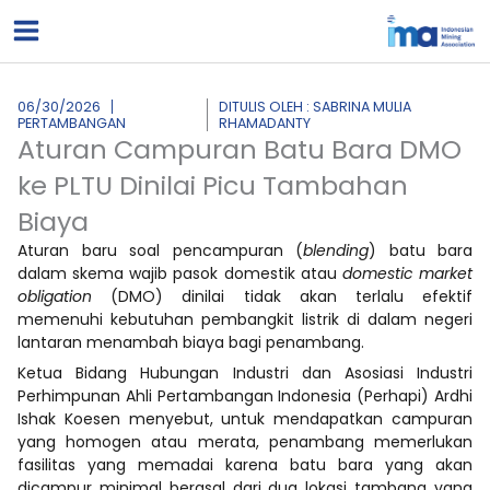
Lewati
ke
konten
06/30/2026
DITULIS OLEH : SABRINA MULIA
PERTAMBANGAN
RHAMADANTY
Aturan Campuran Batu Bara DMO
ke PLTU Dinilai Picu Tambahan
Biaya
Aturan baru soal pencampuran (
blending
) batu bara
dalam skema wajib pasok domestik atau
domestic market
obligation
(DMO) dinilai tidak akan terlalu efektif
memenuhi kebutuhan pembangkit listrik di dalam negeri
lantaran menambah biaya bagi penambang.
Ketua Bidang Hubungan Industri dan Asosiasi Industri
Perhimpunan Ahli Pertambangan Indonesia (Perhapi) Ardhi
Ishak Koesen menyebut, untuk mendapatkan campuran
yang homogen atau merata, penambang memerlukan
fasilitas yang memadai karena batu bara yang akan
dicampur minimal berasal dari dua lokasi tambang yang