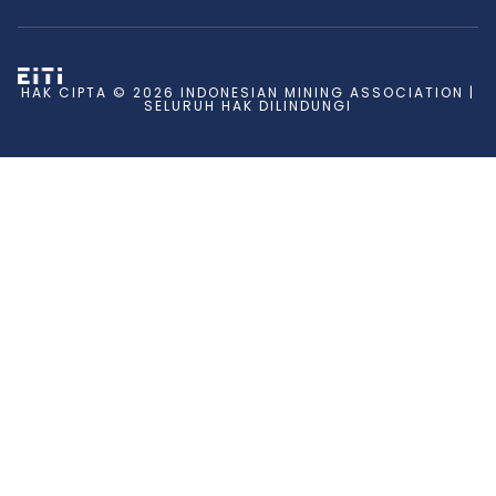
HAK CIPTA © 2026 INDONESIAN MINING ASSOCIATION |
SELURUH HAK DILINDUNGI