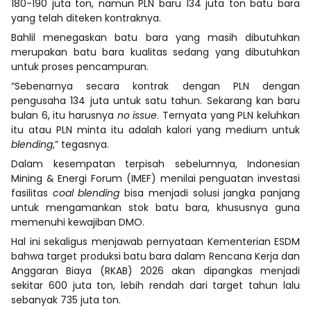
180-190 juta ton, namun PLN baru 134 juta ton batu bara
yang telah diteken kontraknya.
Bahlil menegaskan batu bara yang masih dibutuhkan
merupakan batu bara kualitas sedang yang dibutuhkan
untuk proses pencampuran.
“Sebenarnya secara kontrak dengan PLN dengan
pengusaha 134 juta untuk satu tahun. Sekarang kan baru
bulan 6, itu harusnya
no issue
. Ternyata yang PLN keluhkan
itu atau PLN minta itu adalah kalori yang medium untuk
blending
,” tegasnya.
Dalam kesempatan terpisah sebelumnya, Indonesian
Mining & Energi Forum (IMEF) menilai penguatan investasi
fasilitas
coal blending
bisa menjadi solusi jangka panjang
untuk mengamankan stok batu bara, khususnya guna
memenuhi kewajiban DMO.
Hal ini sekaligus menjawab pernyataan Kementerian ESDM
bahwa target produksi batu bara dalam Rencana Kerja dan
Anggaran Biaya (RKAB) 2026 akan dipangkas menjadi
sekitar 600 juta ton, lebih rendah dari target tahun lalu
sebanyak 735 juta ton.