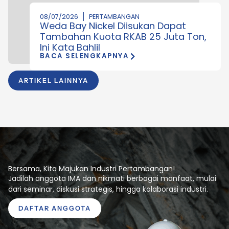
08/07/2026
PERTAMBANGAN
Weda Bay Nickel Diisukan Dapat
Tambahan Kuota RKAB 25 Juta Ton,
Ini Kata Bahlil
BACA SELENGKAPNYA
ARTIKEL LAINNYA
Bersama, Kita Majukan Industri Pertambangan!
Jadilah anggota IMA dan nikmati berbagai manfaat, mulai
dari seminar, diskusi strategis, hingga kolaborasi industri.
DAFTAR ANGGOTA