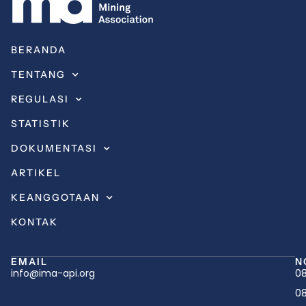
BERANDA
TENTANG
REGULASI
STATISTIK
DOKUMENTASI
ARTIKEL
KEANGGOTAAN
KONTAK
EMAIL
N
info@ima-api.org
08
08