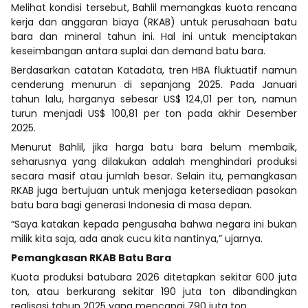
Melihat kondisi tersebut, Bahlil memangkas kuota rencana
kerja dan anggaran biaya (RKAB) untuk perusahaan batu
bara dan mineral tahun ini. Hal ini untuk menciptakan
keseimbangan antara suplai dan demand batu bara.
Berdasarkan catatan Katadata, tren HBA fluktuatif namun
cenderung menurun di sepanjang 2025. Pada Januari
tahun lalu, harganya sebesar US$ 124,01 per ton, namun
turun menjadi US$ 100,81 per ton pada akhir Desember
2025.
Menurut Bahlil, jika harga batu bara belum membaik,
seharusnya yang dilakukan adalah menghindari produksi
secara masif atau jumlah besar. Selain itu, pemangkasan
RKAB juga bertujuan untuk menjaga ketersediaan pasokan
batu bara bagi generasi Indonesia di masa depan.
“Saya katakan kepada pengusaha bahwa negara ini bukan
milik kita saja, ada anak cucu kita nantinya,” ujarnya.
Pemangkasan RKAB Batu Bara
Kuota produksi batubara 2026 ditetapkan sekitar 600 juta
ton, atau berkurang sekitar 190 juta ton dibandingkan
realisasi tahun 2025 yang mencapai 790 juta ton.