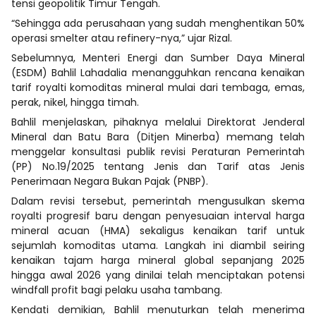
tensi geopolitik Timur Tengah.
“Sehingga ada perusahaan yang sudah menghentikan 50%
operasi smelter atau refinery-nya,” ujar Rizal.
Sebelumnya, Menteri Energi dan Sumber Daya Mineral
(ESDM) Bahlil Lahadalia menangguhkan rencana kenaikan
tarif royalti komoditas mineral mulai dari tembaga, emas,
perak, nikel, hingga timah.
Bahlil menjelaskan, pihaknya melalui Direktorat Jenderal
Mineral dan Batu Bara (Ditjen Minerba) memang telah
menggelar konsultasi publik revisi Peraturan Pemerintah
(PP) No.19/2025 tentang Jenis dan Tarif atas Jenis
Penerimaan Negara Bukan Pajak (PNBP).
Dalam revisi tersebut, pemerintah mengusulkan skema
royalti progresif baru dengan penyesuaian interval harga
mineral acuan (HMA) sekaligus kenaikan tarif untuk
sejumlah komoditas utama. Langkah ini diambil seiring
kenaikan tajam harga mineral global sepanjang 2025
hingga awal 2026 yang dinilai telah menciptakan potensi
windfall profit bagi pelaku usaha tambang.
Kendati demikian, Bahlil menuturkan telah menerima