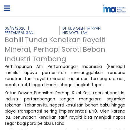
Lewati
ke
konten
05/13/2026
DITULIS OLEH : M RYAN
PERTAMBANGAN
HIDAYATULLAH
Bahlil Tunda Kenaikan Royalti
Mineral, Perhapi Soroti Beban
Industri Tambang
Perhimpunan Ahli Pertambangan Indonesia (Perhapi)
menilai upaya pemerintah menangguhkan rencana
kenaikan tarif royalti mineral mulai dari tembaga, emas,
perak, nikel, hingga timah sebagai langkah tepat.
Ketua Dewan Penasihat Perhapi Rizal Kasli menilai, saat ini
industri pertambangan tengah mengalami sejumlah
tekanan. Tekanan itu seperti kesulitan bahan baku hingga
biaya transportasi seiring implementasi B40. Oleh karena
itu, penundaan kenaikan tarif royalti bisa menjadi napas
segar bagi para pelaku usaha.