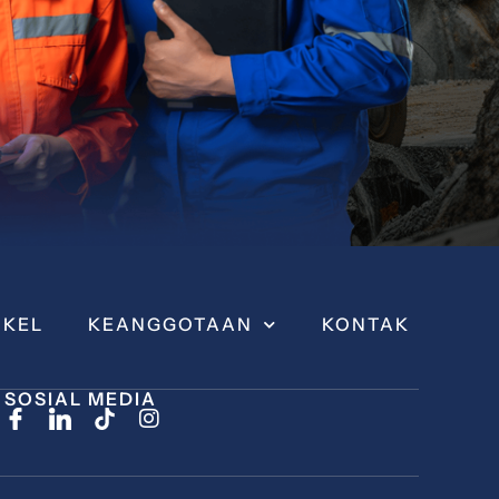
IKEL
KEANGGOTAAN
KONTAK
SOSIAL MEDIA
I
n
s
t