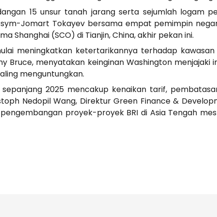
dangan 15 unsur tanah jarang serta sejumlah logam pen
assym-Jomart Tokayev bersama empat pemimpin negara
a Shanghai (SCO) di Tianjin, China, akhir pekan ini.
a mulai meningkatkan ketertarikannya terhadap kawasan in
Bruce, menyatakan keinginan Washington menjajaki inve
saling menguntungkan.
 sepanjang 2025 mencakup kenaikan tarif, pembatasan
istoph Nedopil Wang, Direktur Green Finance & Developme
pengembangan proyek-proyek BRI di Asia Tengah me