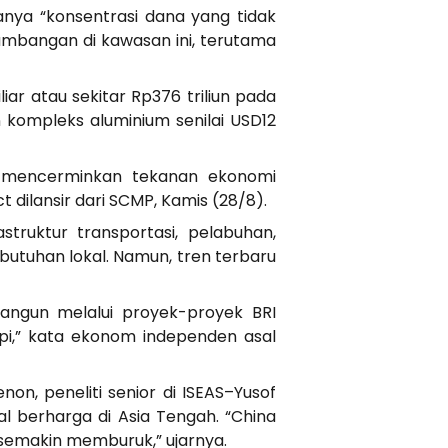
danya “konsentrasi dana yang tidak
tambangan di kawasan ini, terutama
ar atau sekitar Rp376 triliun pada
 kompleks aluminium senilai USD12
 mencerminkan tekanan ekonomi
 dilansir dari SCMP, Kamis (28/8).
struktur transportasi, pelabuhan,
utuhan lokal. Namun, tren terbaru
rbangun melalui proyek-proyek BRI
 api,” kata ekonom independen asal
n, peneliti senior di ISEAS–Yusof
al berharga di Asia Tengah. “China
semakin memburuk,” ujarnya.