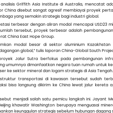
nalisis Griffith Asia Institute di Australia, mencatat a
estor China disebut sangat agresif membiayai proyek per
baga yang semakin strategis bagi industri global.
tasi terbesar dengan aliran modal mencapai USD23 mili
 jumlah tersebut, proyek terbesar adalah pembangunan
erat China East Hope Group.
amkan modal besar di sektor aluminium Kazakhstan
angan global,” tulis laporan China-Global South Project
 proyek Jalur Sutra berfokus pada pembangunan infra
yang umumnya dimanfaatkan negara tuan rumah untuk keb
er ke sektor mineral dan logam strategis di Asia Tengah.
rastruktur transportasi di kawasan tersebut sudah te
ksi bisa langsung dikirim ke China lewat jalur kereta
but menjadi salah satu pemicu langkah ini. Jayant Meno
i Beijing khawatir Washington berupaya menguasai miner
mankan keunggulan strategis sebelum hubungan dagang 