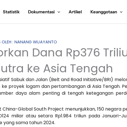
Statistik
Dokumentasi
Artikel
Keanggotaan
IS OLEH : NANANG WIJAYANTO
rkan Dana Rp376 Trili
Sutra ke Asia Tengah
siatif Sabuk dan Jalan (Belt and Road Initiative/BRI) mel
n ke proyek logam dan pertambangan di Asia Tengah. Perge
umber daya alam penting di tengah ketegangan per
et China-Global South Project menunjukkan, 150 negara pe
D124 miliar atau setara Rp1.984 triliun pada Januari–Ju
ode yang sama tahun 2024.