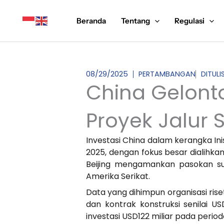
Lewati
ke
Beranda
Tentang
Regulasi
konten
08/29/2025
PERTAMBANGAN
DITUL
China Gelonto
Proyek Jalur 
Investasi China dalam kerangka Ini
2025, dengan fokus besar dialihka
Beijing mengamankan pasokan s
Amerika Serikat.
Data yang dihimpun organisasi ris
dan kontrak konstruksi senilai US
investasi USD122 miliar pada peri