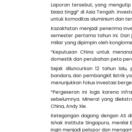
Laporan tersebut, yang mengutip a
biasa tinggi” di Asia Tengah. Inv
untuk komoditas aluminium dan tem
Kazakhstan menjadi penerima inves
semester pertama tahun ini. Dari
miliar yang dipimpin oleh konglom
“Keputusan China untuk menan
domestik dan perubahan peta perdag
Sejak diluncurkan 12 tahun lalu,
bandara, dan pembangkit listrik 
menunjukkan fokus investasi berges
“Pergeseran ini logis karena inf
sebelumnya. Mineral yang diekstra
China, Andy Xie.
Ketegangan dagang dengan AS dise
Ishak Institute Singapura, menila
ingin menjadi pelopor dan menga