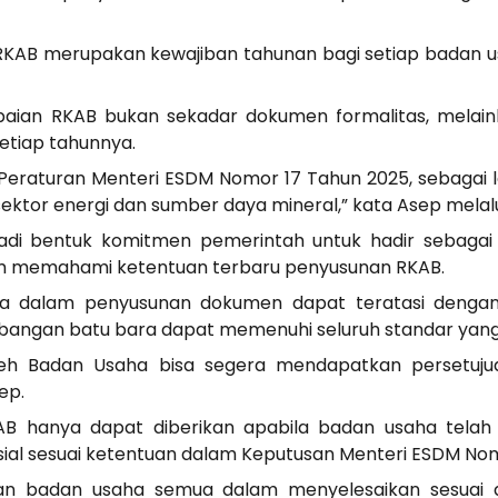
KAB merupakan kewajiban tahunan bagi setiap badan
an RKAB bukan sekadar dokumen formalitas, melain
setiap tahunnya.
am Peraturan Menteri ESDM Nomor 17 Tahun 2025, sebaga
sektor energi dan sumber daya mineral,” kata Asep melal
adi bentuk komitmen pemerintah untuk hadir sebagai p
 memahami ketentuan terbaru penyusunan RKAB.
la dalam penyusunan dokumen dapat teratasi dengan
bangan batu bara dapat memenuhi seluruh standar yang
leh Badan Usaha bisa segera mendapatkan persetuju
ep.
B hanya dapat diberikan apabila badan usaha telah 
ansial sesuai ketentuan dalam Keputusan Menteri ESDM No
an badan usaha semua dalam menyelesaikan sesuai d