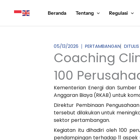
Lewati
ke
Beranda
Tentang
Regulasi
konten
05/13/2026
PERTAMBANGAN
DITULI
Coaching Clin
100 Perusaha
Kementerian Energi dan Sumber 
Anggaran Biaya (RKAB) untuk komod
Direktur Pembinaan Pengusahaan
tersebut dilakukan untuk meningk
sektor pertambangan.
Kegiatan itu dihadiri oleh 100 
pendampingan terhadap 11 aspek u