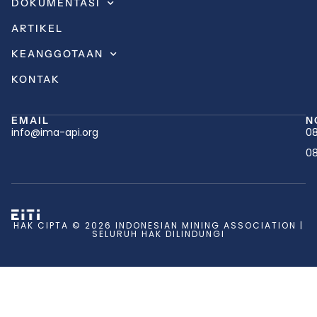
DOKUMENTASI
ARTIKEL
KEANGGOTAAN
KONTAK
EMAIL
N
info@ima-api.org
08
08
HAK CIPTA © 2026 INDONESIAN MINING ASSOCIATION |
SELURUH HAK DILINDUNGI