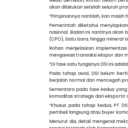
Meski demikian, Rohan belum bers
akan dilakukan setelah seluruh p
“Pimpinannya nantilah, kan masih
Pemerintah diketahui menyiapkan
nasional. Badan ini nantinya akan 
(CPO), batu bara, hingga mineral t
Rohan menjelaskan implementasi 
mengawasi transaksi ekspor dan m
“Di fase satu fungsinya DSI ini ada
Pada tahap awal, DSI belum bert
berjalan normal dan mencegah prak
Sementara pada fase kedua yang d
komoditas strategis dari eksportir
“Khusus pada tahap kedua, PT DS
pembeli langsung atau buyer komodi
Menurut dia, detail mengenai meka