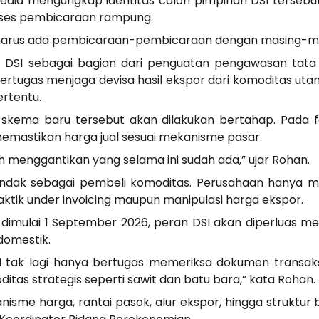
edia mengungkap identitas calon pimpinan DSI terseb
roses pembicaraan rampung.
 harus ada pembicaraan-pembicaraan dengan masing-mas
 DSI sebagai bagian dari penguatan pengawasan tata 
bertugas menjaga devisa hasil ekspor dari komoditas uta
ertentu.
skema baru tersebut akan dilakukan bertahap. Pada f
emastikan harga jual sesuai mekanisme pasar.
lah menggantikan yang selama ini sudah ada,” ujar Rohan.
indak sebagai pembeli komoditas. Perusahaan hanya 
tik under invoicing maupun manipulasi harga ekspor.
imulai 1 September 2026, peran DSI akan diperluas me
 domestik.
I tak lagi hanya bertugas memeriksa dokumen transaks
tas strategis seperti sawit dan batu bara,” kata Rohan.
nisme harga, rantai pasok, alur ekspor, hingga strukt