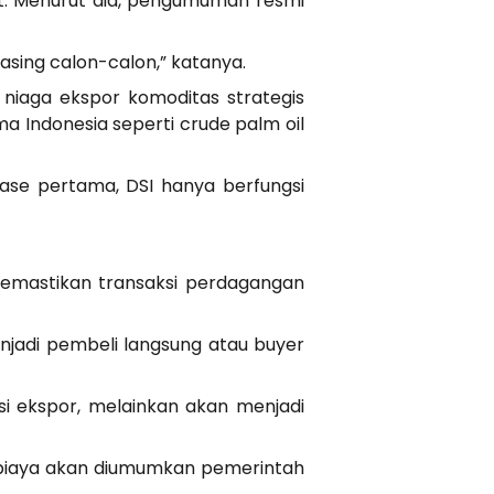
ut. Menurut dia, pengumuman resmi
ing calon-calon,” katanya.
niaga ekspor komoditas strategis
ma Indonesia seperti crude palm oil
ase pertama, DSI hanya berfungsi
memastikan transaksi perdagangan
njadi pembeli langsung atau buyer
i ekspor, melainkan akan menjadi
ur biaya akan diumumkan pemerintah