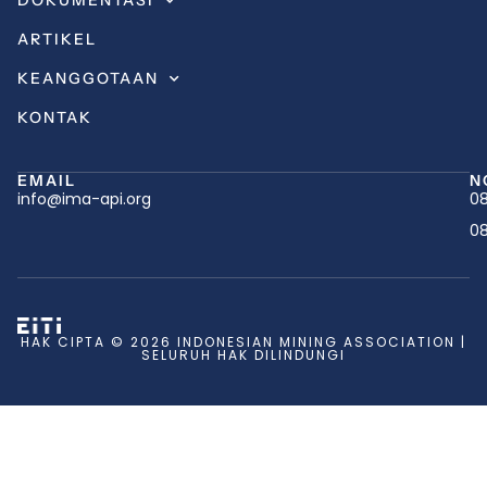
DOKUMENTASI
ARTIKEL
KEANGGOTAAN
KONTAK
EMAIL
N
info@ima-api.org
08
08
HAK CIPTA © 2026 INDONESIAN MINING ASSOCIATION |
SELURUH HAK DILINDUNGI