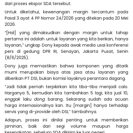
dari proses ekspor SDA tersebut.
Untuk diketahui, kewenangan margin tercantum pada
Pasal 3 ayat 4 PP Nomor 24/2026 yang ditekan pada 20 Mei
2026.
“[Hal] yang dimaksudkan dengan margin untuk tahap
pertama ini adalah untuk layanan yang kita berikan, hanya
layanan,” ungkap Dony kepada awak media usai konferensi
pers di gedung DPR RI, Senayan, Jakarta Pusat, Senin
(8/6/2025).
Dony juga memastikan bahwa komponen yang ditarik
murni merupakan biaya atas jasa atau layanan yang
diberikan PT DSI, bukan komisi layaknya perantara dagang.
“Jadi tidak pernah terpikirkan kita tiba-tiba menjadi calo.
Harganya 5, kemudian kita tambahkan 5 lagi, kita jual 10,
enggak
laku
dong
barang. Sekarang sudah ada acuan
harga internasionalnya kan. Itu [margin] hanya terhadap
servis yang di-
provide
oleh DSI,” tambahnya.
Adapun, proses ini dinilai penting untuk memberikan
jaminan, baik dari segi volume maupun harga
kesepakatan, sebelum SDA dikirim ke luar negeri.