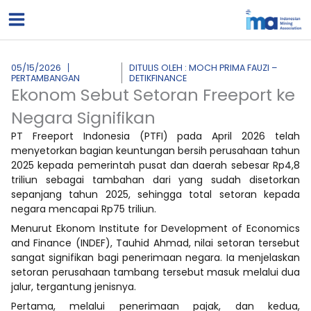
Lewati
ke
konten
05/15/2026
DITULIS OLEH : MOCH PRIMA FAUZI –
PERTAMBANGAN
DETIKFINANCE
Ekonom Sebut Setoran Freeport ke
Negara Signifikan
PT Freeport Indonesia (PTFI) pada April 2026 telah
menyetorkan bagian keuntungan bersih perusahaan tahun
2025 kepada pemerintah pusat dan daerah sebesar Rp4,8
triliun sebagai tambahan dari yang sudah disetorkan
sepanjang tahun 2025, sehingga total setoran kepada
negara mencapai Rp75 triliun.
Menurut Ekonom Institute for Development of Economics
and Finance (INDEF), Tauhid Ahmad, nilai setoran tersebut
sangat signifikan bagi penerimaan negara. Ia menjelaskan
setoran perusahaan tambang tersebut masuk melalui dua
jalur, tergantung jenisnya.
Pertama, melalui penerimaan pajak, dan kedua,