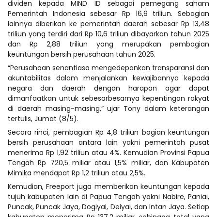
dividen kepada MIND ID sebagai pemegang saham
Pemerintah Indonesia sebesar Rp 16,9 triliun. Sebagian
lainnya diberikan ke pemerintah daerah sebesar Rp 13,48
triliun yang terdiri dari Rp 10,6 triliun dibayarkan tahun 2025
dan Rp 2,88 triliun yang merupakan pembagian
keuntungan bersih perusahaan tahun 2025.
“Perusahaan senantiasa mengedepankan transparansi dan
akuntabilitas dalam menjalankan kewajibannya kepada
negara dan daerah dengan harapan agar dapat
dimanfaatkan untuk sebesarbesarnya kepentingan rakyat
di daerah masing-masing,” ujar Tony dalam keterangan
tertulis, Jumat (8/5).
Secara rinci, pembagian Rp 4,8 triliun bagian keuntungan
bersih perusahaan antara lain yakni pemerintah pusat
menerima Rp 1,92 triliun atau 4%. Kemudian Provinsi Papua
Tengah Rp 720,5 miliar atau 1,5% miliar, dan Kabupaten
Mimika mendapat Rp 1,2 triliun atau 2,5%.
Kemudian, Freeport juga memberikan keuntungan kepada
tujuh kabupaten lain di Papua Tengah yakni Nabire, Paniai,
Puncak, Puncak Jaya, Dogiyai, Deiyai, dan Intan Jaya. Setiap
kabupaten menerima Rp 137,2 miliar, sehingga total yang