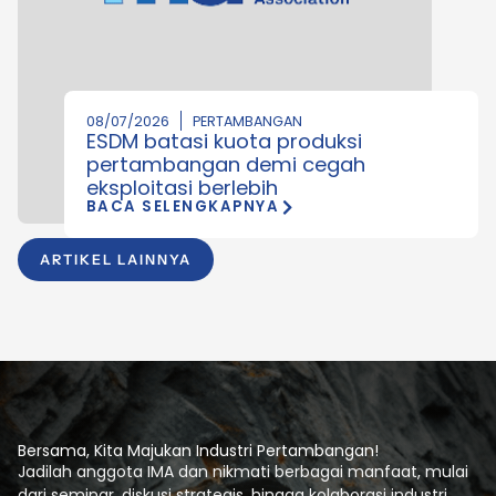
08/07/2026
PERTAMBANGAN
ESDM batasi kuota produksi
pertambangan demi cegah
eksploitasi berlebih
BACA SELENGKAPNYA
ARTIKEL LAINNYA
Bersama, Kita Majukan Industri Pertambangan!
Jadilah anggota IMA dan nikmati berbagai manfaat, mulai
dari seminar, diskusi strategis, hingga kolaborasi industri.