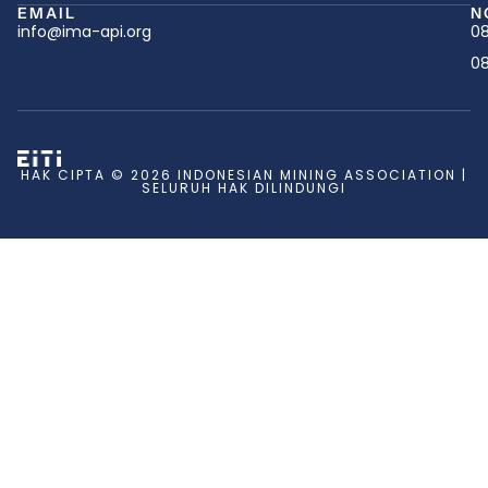
EMAIL
N
info@ima-api.org
08
08
HAK CIPTA © 2026 INDONESIAN MINING ASSOCIATION |
SELURUH HAK DILINDUNGI