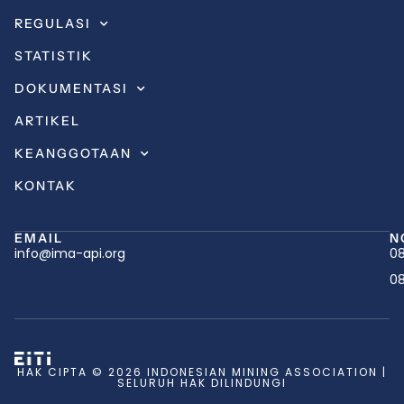
REGULASI
STATISTIK
DOKUMENTASI
ARTIKEL
KEANGGOTAAN
KONTAK
EMAIL
N
info@ima-api.org
08
08
HAK CIPTA © 2026 INDONESIAN MINING ASSOCIATION |
SELURUH HAK DILINDUNGI