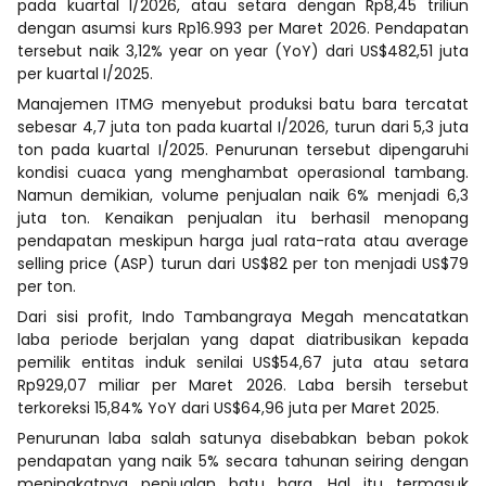
pada kuartal I/2026, atau setara dengan Rp8,45 triliun
dengan asumsi kurs Rp16.993 per Maret 2026. Pendapatan
tersebut naik 3,12% year on year (YoY) dari US$482,51 juta
per kuartal I/2025.
Manajemen ITMG menyebut produksi batu bara tercatat
sebesar 4,7 juta ton pada kuartal I/2026, turun dari 5,3 juta
ton pada kuartal I/2025. Penurunan tersebut dipengaruhi
kondisi cuaca yang menghambat operasional tambang.
Namun demikian, volume penjualan naik 6% menjadi 6,3
juta ton. Kenaikan penjualan itu berhasil menopang
pendapatan meskipun harga jual rata-rata atau average
selling price (ASP) turun dari US$82 per ton menjadi US$79
per ton.
Dari sisi profit, Indo Tambangraya Megah mencatatkan
laba periode berjalan yang dapat diatribusikan kepada
pemilik entitas induk senilai US$54,67 juta atau setara
Rp929,07 miliar per Maret 2026. Laba bersih tersebut
terkoreksi 15,84% YoY dari US$64,96 juta per Maret 2025.
Penurunan laba salah satunya disebabkan beban pokok
pendapatan yang naik 5% secara tahunan seiring dengan
meningkatnya penjualan batu bara. Hal itu termasuk