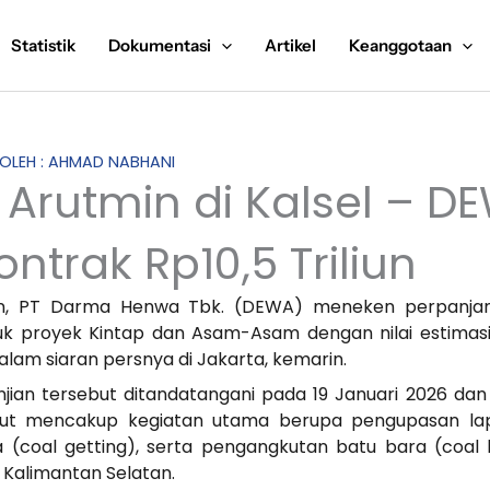
Statistik
Dokumentasi
Artikel
Keanggotaan
S OLEH : AHMAD NABHANI
Arutmin di Kalsel – D
ntrak Rp10,5 Triliun
an, PT Darma Henwa Tbk. (DEWA) meneken perpanjan
k proyek Kintap dan Asam-Asam dengan nilai estimasi m
lam siaran persnya di Jakarta, kemarin.
ian tersebut ditandatangani pada 19 Januari 2026 dan b
ebut mencakup kegiatan utama berupa pengupasan la
 (coal getting), serta pengangkutan batu bara (coal 
 Kalimantan Selatan.