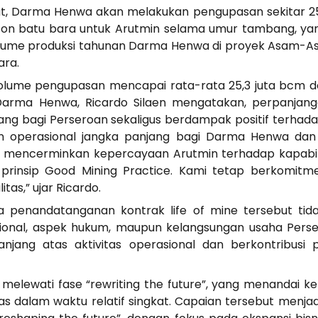
ut, Darma Henwa akan melakukan pengupasan sekitar 25
ton batu bara untuk Arutmin selama umur tambang, yang
lume produksi tahunan Darma Henwa di proyek Asam-As
ara.
 volume pengupasan mencapai rata-rata 25,3 juta bcm 
r Darma Henwa, Ricardo Silaen mengatakan, perpanja
ang bagi Perseroan sekaligus berdampak positif terhad
an operasional jangka panjang bagi Darma Henwa dan 
ini mencerminkan kepercayaan Arutmin terhadap kapab
 prinsip Good Mining Practice. Kami tetap berkomit
tas,” ujar Ricardo.
penandatanganan kontrak life of mine tersebut tid
onal, aspek hukum, maupun kelangsungan usaha Perseroa
jang atas aktivitas operasional dan berkontribusi p
elewati fase “rewriting the future”, yang menandai ke
itas dalam waktu relatif singkat. Capaian tersebut menj