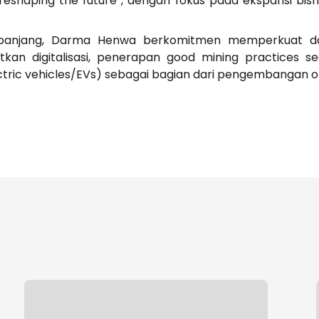
eshaping the future”, dengan fokus pada ekspansi bisnis
 panjang, Darma Henwa berkomitmen memperkuat day
an digitalisasi, penerapan good mining practices s
ectric vehicles/EVs) sebagai bagian dari pengembangan