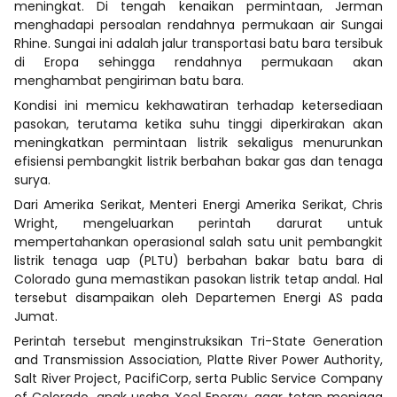
meningkat. Di tengah kenaikan permintaan, Jerman
menghadapi persoalan rendahnya permukaan air Sungai
Rhine. Sungai ini adalah jalur transportasi batu bara tersibuk
di Eropa sehingga rendahnya permukaan akan
menghambat pengiriman batu bara.
Kondisi ini memicu kekhawatiran terhadap ketersediaan
pasokan, terutama ketika suhu tinggi diperkirakan akan
meningkatkan permintaan listrik sekaligus menurunkan
efisiensi pembangkit listrik berbahan bakar gas dan tenaga
surya.
Dari Amerika Serikat, Menteri Energi Amerika Serikat, Chris
Wright, mengeluarkan perintah darurat untuk
mempertahankan operasional salah satu unit pembangkit
listrik tenaga uap (PLTU) berbahan bakar batu bara di
Colorado guna memastikan pasokan listrik tetap andal. Hal
tersebut disampaikan oleh Departemen Energi AS pada
Jumat.
Perintah tersebut menginstruksikan Tri-State Generation
and Transmission Association, Platte River Power Authority,
Salt River Project, PacifiCorp, serta Public Service Company
of Colorado, anak usaha Xcel Energy, agar tetap menjaga