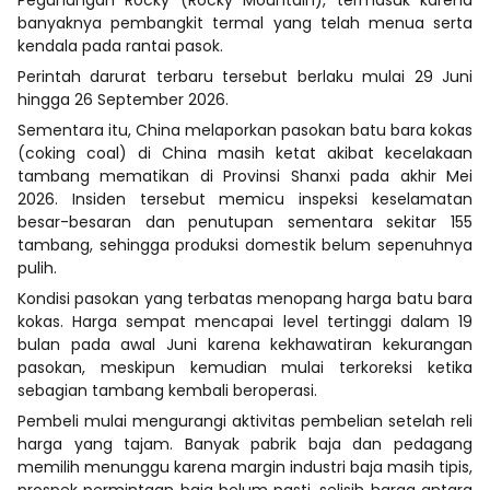
banyaknya pembangkit termal yang telah menua serta
kendala pada rantai pasok.
Perintah darurat terbaru tersebut berlaku mulai 29 Juni
hingga 26 September 2026.
Sementara itu, China melaporkan pasokan batu bara kokas
(coking coal) di China masih ketat akibat kecelakaan
tambang mematikan di Provinsi Shanxi pada akhir Mei
2026. Insiden tersebut memicu inspeksi keselamatan
besar-besaran dan penutupan sementara sekitar 155
tambang, sehingga produksi domestik belum sepenuhnya
pulih.
Kondisi pasokan yang terbatas menopang harga batu bara
kokas. Harga sempat mencapai level tertinggi dalam 19
bulan pada awal Juni karena kekhawatiran kekurangan
pasokan, meskipun kemudian mulai terkoreksi ketika
sebagian tambang kembali beroperasi.
Pembeli mulai mengurangi aktivitas pembelian setelah reli
harga yang tajam. Banyak pabrik baja dan pedagang
memilih menunggu karena margin industri baja masih tipis,
prospek permintaan baja belum pasti, selisih harga antara