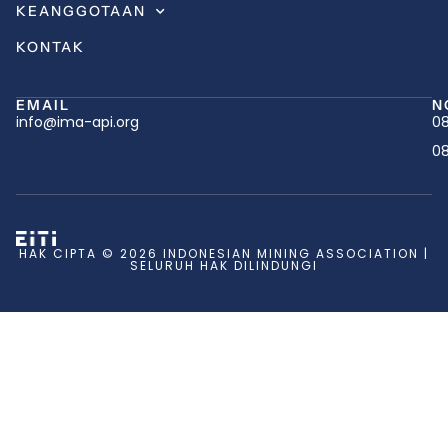
KEANGGOTAAN
KONTAK
EMAIL
N
info@ima-api.org
08
08
HAK CIPTA © 2026 INDONESIAN MINING ASSOCIATION |
SELURUH HAK DILINDUNGI