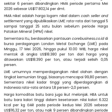
sekitar 6 persen dibandingkan HMA periode pertama Mei
2026 sebesar US$17.802,14 per dmt.
HMA nikel adalah harga logam nikel dalam
cash seller and
settlement
yang dipublikasikan LMЕ rata-rata dari tanggal 5
sampai tanggal 25 satu bulan sebelum periode Harga
Patokan Mineral (HPM) nikel.
Sementara itu, berdasarkan pantauan
corebusiness.co.id
di
bursa perdagangan London Metal Exchange (LME) pada
Minggu, 17 Mei 2026, hingga pukul 10.00 WIB, harga nikel
mentok di angka US$18.380 per ton dari harga yang
ditawarkan US$18.390 per ton, atau terjadi selisih 0,05
persen.
LME umumnya memperdagangkan nikel olahan dengan
tingkat kemurnian tinggi, biasanya mencapai 99,80 persen.
Sementara nikel kadar tinggi yang diperdagangkan di
Indonesia rata-rata antara 1,8 persen-2,0 persen.
Harga komoditas batu bara juga ikut melonjak. HBA untuk
batu bara kalori tinggi dalam kesetaraan nilai kalori 6.322
kcal per kg GAR pada periode kedua Mei 2026 sebesar
US$116,32 per ton, atau naik 9 persen dibandingkan periode