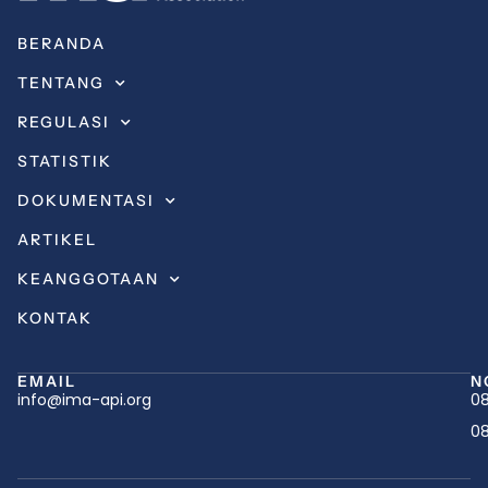
BERANDA
TENTANG
REGULASI
STATISTIK
DOKUMENTASI
ARTIKEL
KEANGGOTAAN
KONTAK
EMAIL
N
info@ima-api.org
08
08