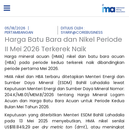
Lewati
ke
konten
05/18/2026
DITULIS OLEH :
PERTAMBANGAN
SYARIF@COREBUSINESS
Harga Batu Bara dan Nikel Periode
II Mei 2026 Terkerek Naik
Harga mineral acuan (HMA) nikel dan batu bara acuan
(HBA) pada periode kedua terkerek naik dibandingkan
periode pertama Mei 2026.
HMA nikel dan HBA terbaru ditetapkan Menteri Energi dan
Sumber Daya Mineral (ESDM) Bahlil Lahadalia lewat
Keputusan Menteri Energi dan Sumber Daya Mineral Nomor:
204.K/MB.01/MEM.B/2026 tentang Harga Mineral Logam
Acuan dan Harga Batu Bara Acuan untuk Periode Kedua
Bulan Mei Tahun 2026.
Keputusan yang diterbitkan Menteri ESDM Bahlil Lahadalia
pada 13 Mei 2025 menyebutkan, HMA nikel senilai
US$18.849,29 per
dry metric ton
(dmt), atau meningkat