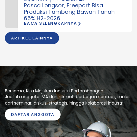
Pasca Longsor, Freeport Bisa
Produksi Tambang Bawah Tanah
65% H2-2026
BACA SELENGKAPNYA
ARTIKEL LAINNYA
Bersama, Kita Majukan Industri Pertambangan!
Jadilah anggota IMA dan nikmati berbagai manfaat, mulai
dari seminar, diskusi strategis, hingga kolaborasi industri.
DAFTAR ANGGOTA