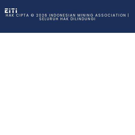
HAK CIPTA © 2026 INDONESIAN MINING ASSOCIATION |
SELURUH HAK DILINDUNGI