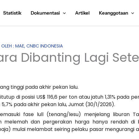
Statistik
Dokumentasi
Artikel
Keanggotaan
S OLEH : MAE, CNBC INDONESIA
ra Dibanting Lagi Set
ang tinggi pada akhir pekan lalu.
itutup di posisi US$ 116,6 per ton atau jatuh 1,31% pada
5,7% pada akhir pekan lalu, Jumat (30/1/2026).
masuki fase lull (tenang/lesu) menjelang liburan T
 melemah dan pergerakan harga hanya rendah di be
k baja) mulai melambat seiring pelaku pasar mengurangi 