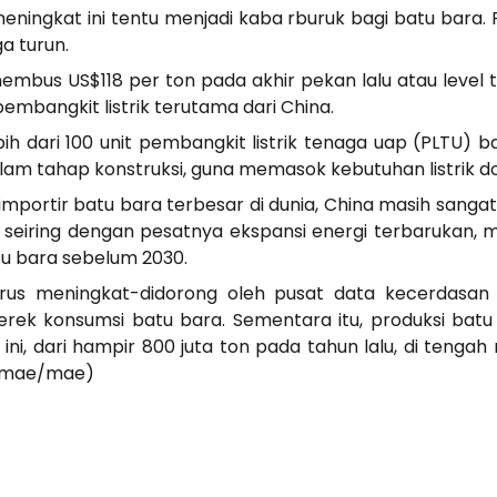
ningkat ini tentu menjadi kaba rburuk bagi batu bara.
a turun.
bus US$118 per ton pada akhir pekan lalu atau level te
embangkit listrik terutama dari China.
h dari 100 unit pembangkit listrik tenaga uap (PLTU) bat
 dalam tahap konstruksi, guna memasok kebutuhan listrik
mportir batu bara terbesar di dunia, China masih sang
iring dengan pesatnya ekspansi energi terbarukan, mesk
u bara sebelum 2030.
terus meningkat-didorong oleh pusat data kecerdasa
erek konsumsi batu bara. Sementara itu, produksi batu
n ini, dari hampir 800 juta ton pada tahun lalu, di teng
 (mae/mae)