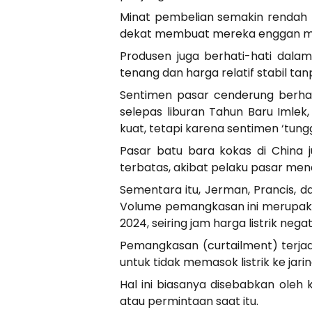
Minat pembelian semakin rendah 
dekat membuat mereka enggan mel
Produsen juga berhati-hati dala
tenang dan harga relatif stabil tanp
Sentimen pasar cenderung berha
selepas liburan Tahun Baru Imlek
kuat, tetapi karena sentimen ‘tungg
Pasar batu bara kokas di China 
terbatas, akibat pelaku pasar men
Sementara itu, Jerman, Prancis, 
Volume pemangkasan ini merupakan
2024, seiring jam harga listrik negat
Pemangkasan (curtailment) terjad
untuk tidak memasok listrik ke ja
Hal ini biasanya disebabkan oleh 
atau permintaan saat itu.