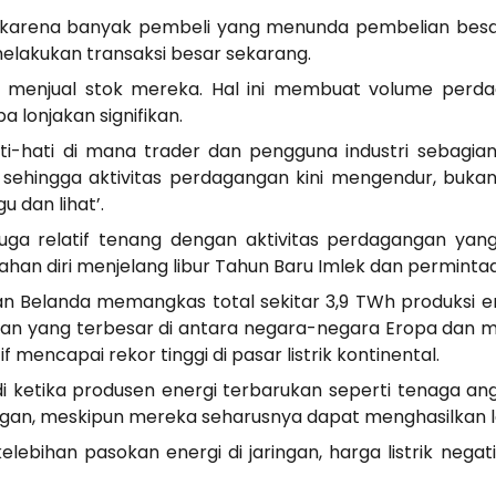
karena banyak pembeli yang menunda pembelian besar
akukan transaksi besar sekarang.
m menjual stok mereka. Hal ini membuat volume perd
a lonjakan signifikan.
ti-hati di mana trader dan pengguna industri sebag
, sehingga aktivitas perdagangan kini mengendur, bu
u dan lihat’.
juga relatif tenang dengan aktivitas perdagangan ya
ahan diri menjelang libur Tahun Baru Imlek dan permin
dan Belanda memangkas total sekitar 3,9 TWh produksi e
 yang terbesar di antara negara-negara Eropa dan me
if mencapai rekor tinggi di pasar listrik kontinental.
i ketika produsen energi terbarukan seperti tenaga ang
ringan, meskipun mereka seharusnya dapat menghasilkan 
kelebihan pasokan energi di jaringan, harga listrik neg