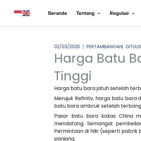
Lewati
ke
Beranda
Tentang
Regulasi
konten
02/03/2026
PERTAMBANGAN
DITULI
Harga Batu Ba
Tinggi
Harga batu bara jatuh setelah terb
Merujuk Refintiv, harga batu bara d
batu bara ambruk setelah terbang 
Pasar batu bara kokas China me
mendatang. Semangat pembelian
Permintaan di hilir (seperti pabri
panjang.