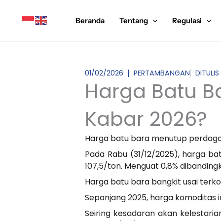
Lewati
ke
Beranda
Tentang
Regulasi
konten
01/02/2026
PERTAMBANGAN
DITULIS
Harga Batu Ba
Kabar 2026?
Harga batu bara menutup perdaganga
Pada Rabu (31/12/2025), harga ba
107,5/ton. Menguat 0,8% dibanding
Harga batu bara bangkit usai terko
Sepanjang 2025, harga komoditas in
Seiring kesadaran akan kelestari