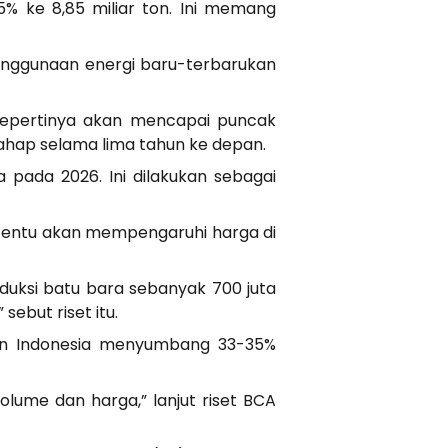
5% ke 8,85 miliar ton. Ini memang
enggunaan energi baru-terbarukan
sepertinya akan mencapai puncak
hap selama lima tahun ke depan.
 pada 2026. Ini dilakukan sebagai
a tentu akan mempengaruhi harga di
uksi batu bara sebanyak 700 juta
ebut riset itu.
kan Indonesia menyumbang 33-35%
ume dan harga,” lanjut riset BCA